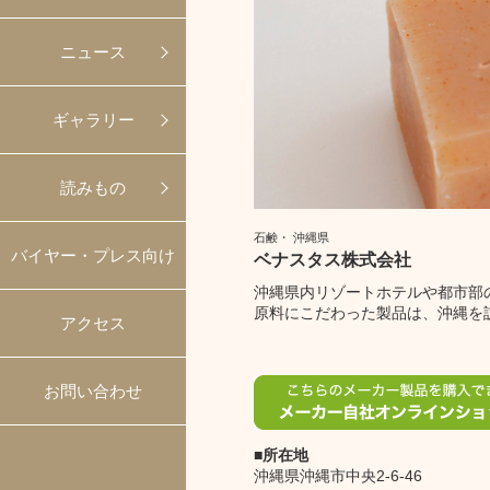
ニュース
ギャラリー
読みもの
石鹸・ 沖縄県
バイヤー・プレス向け
ベナスタス株式会社
沖縄県内リゾートホテルや都市部
原料にこだわった製品は、沖縄を
アクセス
お問い合わせ
所在地
沖縄県沖縄市中央2-6-46