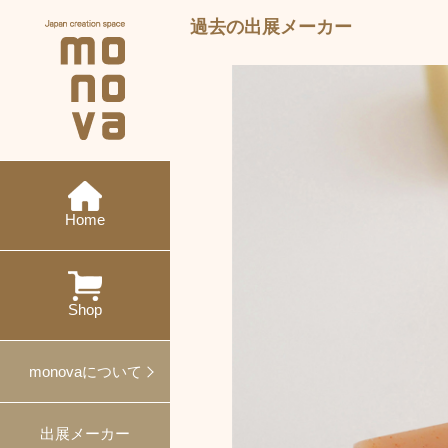
過去の出展メーカー
現在の展示会
メーカー紹介
monovaとは
ニュース
今後の展示会
概要・沿革
イベント
特集
ワークショップ
Home
過去の展示会
出展
対談
プレスリリース
プロデュース事例
Shop
ギフト・ノベルティ
monovaについて
出展メーカー