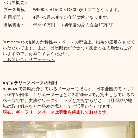
＜出展概要＞
ブース規模：
W900 × H1500 × D600 が１コマとなります。
利用期間：
4月〜3月末までの年間契約となります。
出展費用：
年間48万円 （初年度のみ入会金10万円）
※monovaの活動方針特性やスペースの都合上、出展の選定をさせて
いただいてます。また、出展概要が予告なく変更となる場合もござ
いますので、何卒ご了承ください。
→お問い合わせフォームへ
ギャラリースペースの利用
monovaで常時紹介しているメーカーに限らず、日本全国のモノづく
り企業や団体、クリエーターなどに2週間単位でお貸出ししているス
ペースです。実演やワークショップも実施するなど、自社製品や地
域の取り組みなどの発表の場としてご活用いただけます。
現在、ギャラリースペースは募集を停止しております。