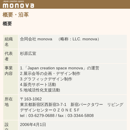
概要・沿革
概要
組織
合同会社 monova （略称：LLC. monova）
名
代表
杉原広宣
者
事業
1.「Japan creation space monova」の運営
内容
2.展示会等の企画・デザイン制作
3.グラフィックデザイン制作
4.販売サポート活動
5.地域活性化支援活動
所在
〒163-1062
地
東京都新宿区西新宿3-7-1 新宿パークタワー リビング
デザインセンターＯＺＯＮＥ 5Ｆ
tel：03-6279-0688 / fax：03-3344-5808
設
2006年4月1日
立