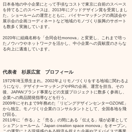
日本各地の中小企業にとって手頃なコストで東京に自前のスペース
を持てるこのスペースは、2013年にグッドデザイン賞を受賞しまし
た。ショールームの運営とともに、バイヤーマッチングの商談会や
展示会の企画コーディネートなど地域のモノづくり振興のサポート
も数多く実施しています。
2020年に組織名称を「合同会社monova」と変更し、これまで培っ
たノウハウやネットワークを活かし、中小企業への貢献度のさらな
る向上に邁進しています。
代表者 杉原広宣 プロフィール
1972年埼玉県生まれ。2002年よりモノづくりをする地域に関わるよ
うになり、デザイナーマッチングやPRの企画、運営を担当。その
後、JAPANブランド事業などの支援プロジェクトに数多く参画し、
企業への商品開発指導などを行う。
2009年にそれまで9年務めた「リビングデザインセンターOZONE」
から独立。モノづくり企業のコンサルタントとして、全国各地を飛
び回る。
2011年に「作る」と「売る」の間にある「伝える」場が必要として
シェアショールーム「Japan creation space monova」をオープン。
この運営による現場感のある時流を捉えた企画やアドバイスで事業