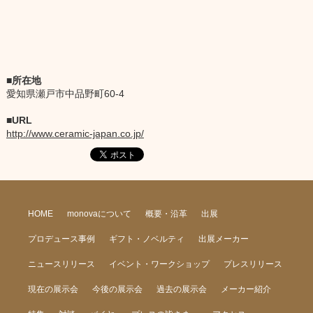
所在地
愛知県瀬戸市中品野町60-4
URL
http://www.ceramic-japan.co.jp/
HOME
monovaについて
概要・沿革
出展
プロデュース事例
ギフト・ノベルティ
出展メーカー
ニュースリリース
イベント・ワークショップ
プレスリリース
現在の展示会
今後の展示会
過去の展示会
メーカー紹介