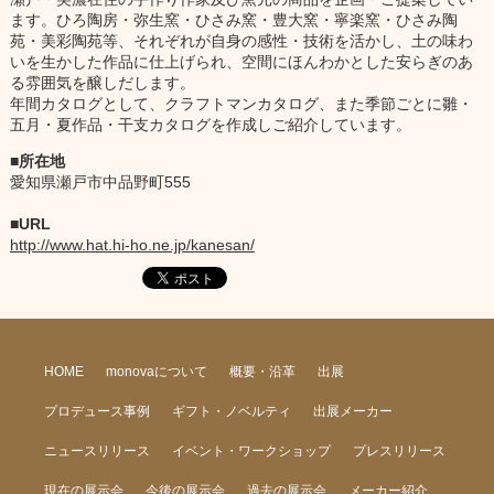
ます。ひろ陶房・弥生窯・ひさみ窯・豊大窯・寧楽窯・ひさみ陶
苑・美彩陶苑等、それぞれが自身の感性・技術を活かし、土の味わ
いを生かした作品に仕上げられ、空間にほんわかとした安らぎのあ
る雰囲気を醸しだします。
年間カタログとして、クラフトマンカタログ、また季節ごとに雛・
五月・夏作品・干支カタログを作成しご紹介しています。
所在地
愛知県瀬戸市中品野町555
URL
http://www.hat.hi-ho.ne.jp/kanesan/
HOME
monovaについて
概要・沿革
出展
プロデュース事例
ギフト・ノベルティ
出展メーカー
ニュースリリース
イベント・ワークショップ
プレスリリース
現在の展示会
今後の展示会
過去の展示会
メーカー紹介