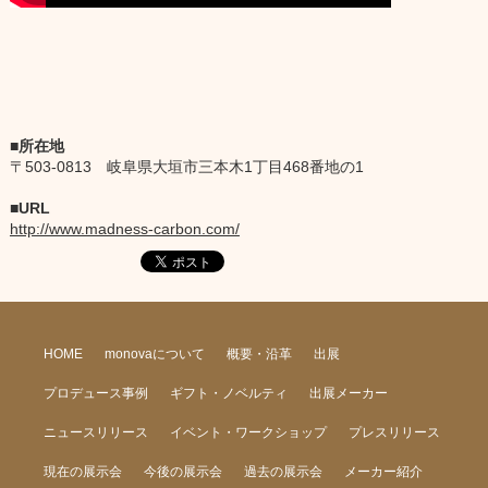
所在地
〒503-0813 岐阜県大垣市三本木1丁目468番地の1
URL
http://www.madness-carbon.com/
HOME
monovaについて
概要・沿革
出展
プロデュース事例
ギフト・ノベルティ
出展メーカー
ニュースリリース
イベント・ワークショップ
プレスリリース
現在の展示会
今後の展示会
過去の展示会
メーカー紹介