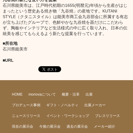
石川県能美市は、江戸時代初期の1655(明暦元)年頃から生産がはじ
まったという歴史ある焼き物「九谷焼」の産地です。KUTANI
STYLE（クタニスタイル）は能美市商工会九谷部会に所属する有志
が立ち上げたグループで、色鮮やかな九谷焼を器だけにこだわら
ず、陶板やインテリアなど生活様式の中に広く取り入れ、日本の伝
統美を感じてもらえるよう新たな提案を行っています。
所在地
石川県能美市
URL
HOME
monovaについて
概要・沿革
出展
プロデュース事例
ギフト・ノベルティ
出展メーカー
ニュースリリース
イベント・ワークショップ
プレスリリース
現在の展示会
今後の展示会
過去の展示会
メーカー紹介