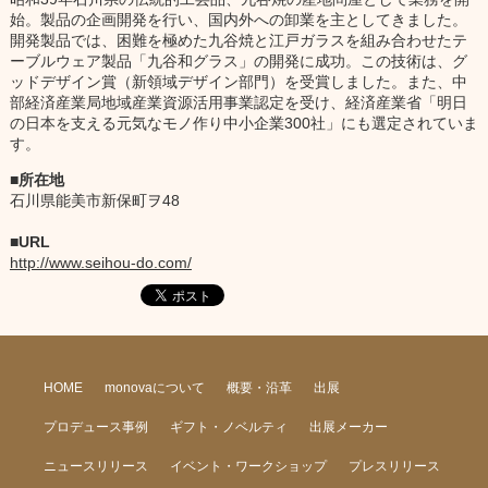
始。製品の企画開発を行い、国内外への卸業を主としてきました。
開発製品では、困難を極めた九谷焼と江戸ガラスを組み合わせたテ
ーブルウェア製品「九谷和グラス」の開発に成功。この技術は、グ
ッドデザイン賞（新領域デザイン部門）を受賞しました。また、中
部経済産業局地域産業資源活用事業認定を受け、経済産業省「明日
の日本を支える元気なモノ作り中小企業300社」にも選定されていま
す。
所在地
石川県能美市新保町ヲ48
URL
http://www.seihou-do.com/
HOME
monovaについて
概要・沿革
出展
プロデュース事例
ギフト・ノベルティ
出展メーカー
ニュースリリース
イベント・ワークショップ
プレスリリース