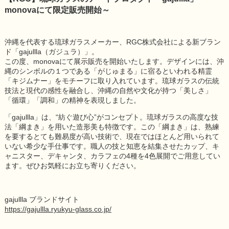
monovaにて限定販売開始～
沖縄を代表する琉球ガラスメーカー、RGC株式会社による新ブラン
ド「gajullla（ガジュラ）」。
この度、monovaにて展示販売を開始いたします。デザインには、沖
縄のシンボルの１つである「がじゅまる」に宿るといわれる精霊
「キジムナー」をモチーフに取り入れています。琉球ガラスの伝統
技法と現代の感性を融合し、沖縄の自然や文化が持つ「美しさ」
「循環」「調和」の精神を表現しました。
「gajullla」は、“紡ぐ遊び心”がコンセプト。琉球ガラスの高度な技
法「綱まき」を用いた造形美も特徴です。この「綱まき」は、熟練
を要するとても難易度が高い技術で、現在ではほとんど用いられて
いない希少な手仕事です。職人の技と知恵を結集させたカップ、キ
ャニスター、デキャンタ、カラフェの4種を4色展開でご用意してい
ます。ぜひお気軽にお立ち寄りください。
gajullla ブランドサイト
https://gajullla.ryukyu-glass.co.jp/