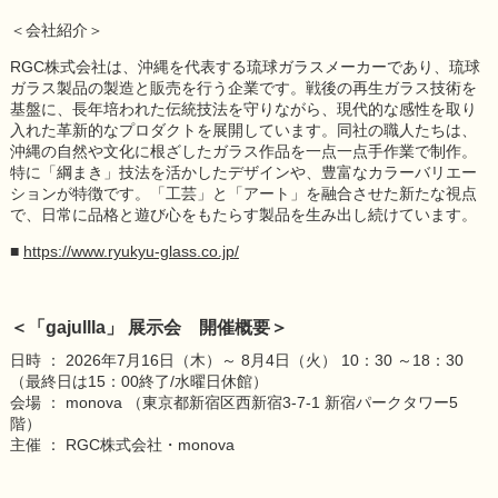
＜会社紹介＞
RGC株式会社は、沖縄を代表する琉球ガラスメーカーであり、琉球
ガラス製品の製造と販売を行う企業です。戦後の再生ガラス技術を
基盤に、長年培われた伝統技法を守りながら、現代的な感性を取り
入れた革新的なプロダクトを展開しています。同社の職人たちは、
沖縄の自然や文化に根ざしたガラス作品を一点一点手作業で制作。
特に「綱まき」技法を活かしたデザインや、豊富なカラーバリエー
ションが特徴です。「工芸」と「アート」を融合させた新たな視点
で、日常に品格と遊び心をもたらす製品を生み出し続けています。
■
https://www.ryukyu-glass.co.jp/
＜「gajullla」 展示会 開催概要＞
日時 ： 2026年7月16日（木）～ 8月4日（火） 10：30 ～18：30
（最終日は15：00終了/水曜日休館）
会場 ： monova （東京都新宿区西新宿3-7-1 新宿パークタワー5
階）
主催 ： RGC株式会社・monova