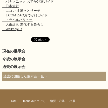
・パナソニック おでかけ旅ガイド
・日本旅行
・ニコン すぽっとサーチ
・J:COM ZAQおでかけガイド
・トラベルバリュー
・大東建託 進化する暮らし
・Walkerplus
現在の展示会
今後の展示会
過去の展示会
過去に開催した展示会一覧→
HOME
monovaについて
概要・沿革
出展