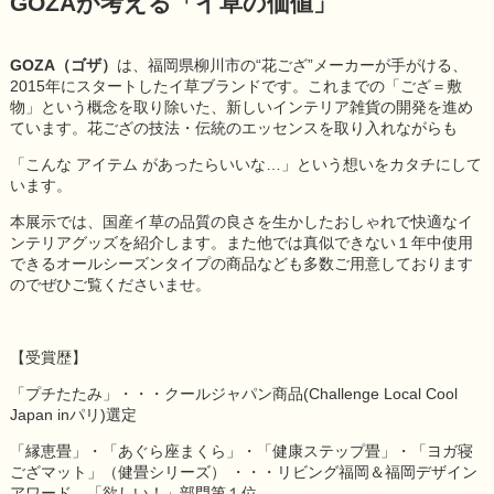
GOZAが考える「イ草の価値」
GOZA
（ゴザ）
は、福岡県柳川市の“花ござ”メーカーが手がける、
2015年にスタートしたイ草ブランドです。これまでの「ござ＝敷
物」という概念を取り除いた、新しいインテリア雑貨の開発を進め
ています。花ござの技法・伝統のエッセンスを取り入れながらも
「こんな アイテム があったらいいな…」という想いをカタチにして
います。
本展示では、国産イ草の品質の良さを生かしたおしゃれで快適なイ
ンテリアグッズを紹介します。また他では真似できない１年中使用
できるオールシーズンタイプの商品なども多数ご用意しております
のでぜひご覧くださいませ。
【受賞歴】
「プチたたみ」・・・クールジャパン商品(Challenge Local Cool
Japan inパリ)選定
「縁恵畳」・「あぐら座まくら」・「健康ステップ畳」・「ヨガ寝
ござマット」（健畳シリーズ） ・・・リビング福岡＆福岡デザイン
アワード 「欲しい！」部門第１位