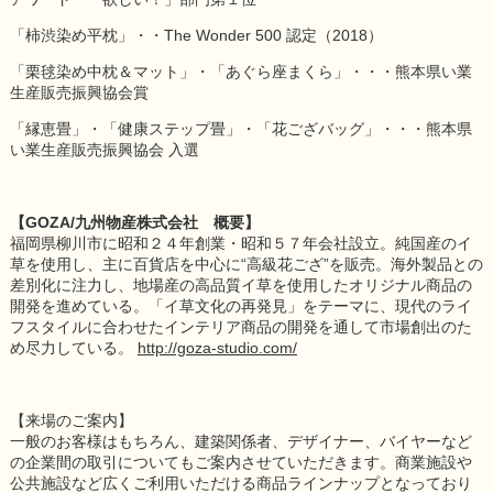
「柿渋染め平枕」・・The Wonder 500 認定（2018）
「栗毬染め中枕＆マット」・「あぐら座まくら」・・・熊本県い業
生産販売振興協会賞
「縁恵畳」・「健康ステップ畳」・「花ござバッグ」・・・熊本県
い業生産販売振興協会 入選
【GOZA/九州物産株式会社 概要】
福岡県柳川市に昭和２４年創業・昭和５７年会社設立。純国産のイ
草を使用し、主に百貨店を中心に“高級花ござ”を販売。海外製品との
差別化に注力し、地場産の高品質イ草を使用したオリジナル商品の
開発を進めている。「イ草文化の再発見」をテーマに、現代のライ
フスタイルに合わせたインテリア商品の開発を通して市場創出のた
め尽力している。
http://goza-studio.com/
【来場のご案内】
一般のお客様はもちろん、建築関係者、デザイナー、バイヤーなど
の企業間の取引についてもご案内させていただきます。商業施設や
公共施設など広くご利用いただける商品ラインナップとなっており