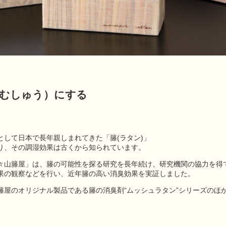
（むしゅう）にする
として日本で長年親しまれてきた「籐(ラタン)」
り、その調湿効果は古くから知られています。
々山籐屋」は、籐の可能性を探る研究を長年続け、研究機関の協力を得
果の観察などを行い、近年籐の高い消臭効果を実証しました。
籐屋のオリジナル製品である籐の消臭剤“ムッシュラタン”シリーズのほ