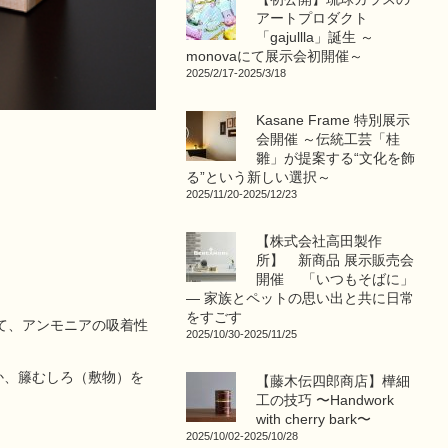
アートプロダクト
「gajullla」誕生 ～
monovaにて展示会初開催～
2025/2/17-2025/3/18
Kasane Frame 特別展示
会開催 ～伝統工芸「桂
雛」が提案する“文化を飾
る”という新しい選択～
2025/11/20-2025/12/23
【株式会社高田製作
所】 新商品 展示販売会
開催 「いつもそばに」
― 家族とペットの思い出と共に日常
をすごす
て、アンモニアの吸着性
2025/10/30-2025/11/25
か、籐むしろ（敷物）を
【藤木伝四郎商店】樺細
工の技巧 〜Handwork
with cherry bark〜
2025/10/02-2025/10/28