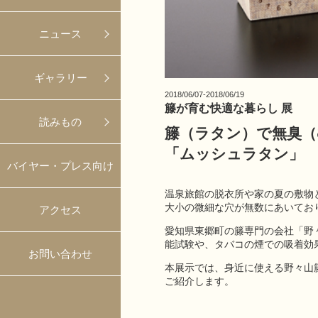
ニュース
ギャラリー
2018/06/07-2018/06/19
籐が育む快適な暮らし 展
読みもの
籐（ラタン）で無臭
「ムッシュラタン」
バイヤー・プレス向け
温泉旅館の脱衣所や家の夏の敷物
大小の微細な穴が無数にあいてお
アクセス
愛知県東郷町の籐専門の会社「野
能試験や、タバコの煙での吸着効
お問い合わせ
本展示では、身近に使える野々山
ご紹介します。