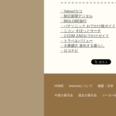
＝＝＝＝＝＝＝＝＝＝＝＝＝＝＝
・Yahoo!ロコ
・朝日新聞デジタル
・BIGLOBE旅行
・パナソニック おでかけ旅ガイド
・ニコン すぽっとサーチ
・J:COM ZAQおでかけガイド
・トラベルバリュー
・大東建託 進化する暮らし
・ロコナビ
HOME
monovaについて
概要・沿革
今後の展示会
過去の展示会
メーカー