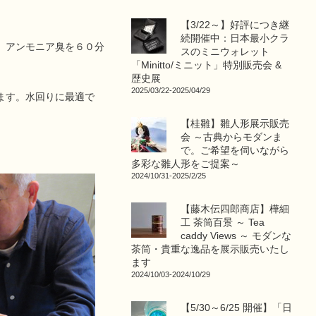
【3/22～】好評につき継
続開催中：日本最小クラ
。アンモニア臭を６０分
スのミニウォレット
「Minitto/ミニット」特別販売会 &
歴史展
2025/03/22-2025/04/29
ます。水回りに最適で
【桂雛】雛人形展示販売
会 ～古典からモダンま
で。ご希望を伺いながら
多彩な雛人形をご提案～
2024/10/31-2025/2/25
【藤木伝四郎商店】樺細
工 茶筒百景 ～ Tea
caddy Views ～ モダンな
茶筒・貴重な逸品を展示販売いたし
ます
2024/10/03-2024/10/29
【5/30～6/25 開催】「日