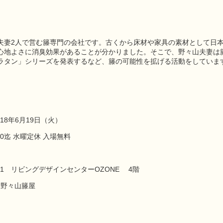
夫妻2人で営む籐専門の会社です。古くから床材や家具の素材として日
心地よさに消臭効果があることが分かりました。そこで、野々山夫妻は
ラタン」シリーズを発表するなど、籐の可能性を拡げる活動をしていま
018年6月19日（火）
：00迄 水曜定休 入場無料
7-1 リビングデザインセンターOZONE 4階
社 野々山籐屋