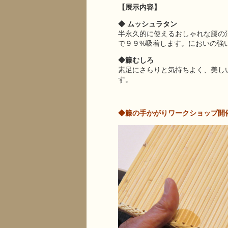
【展示内容】
◆ ムッシュラタン
半永久的に使えるおしゃれな籐の
で９９%吸着します。においの強
◆籐むしろ
素足にさらりと気持ちよく、美し
す。
◆籐の手かがりワークショップ開