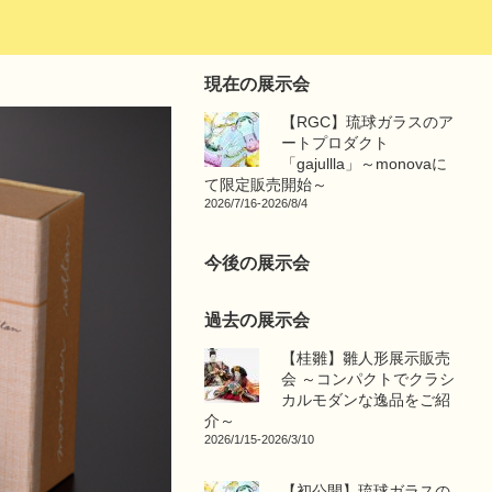
現在の展示会
【RGC】琉球ガラスのア
ートプロダクト
「gajullla」～monovaに
て限定販売開始～
2026/7/16-2026/8/4
今後の展示会
過去の展示会
【桂雛】雛人形展示販売
会 ～コンパクトでクラシ
カルモダンな逸品をご紹
介～
2026/1/15-2026/3/10
【初公開】琉球ガラスの