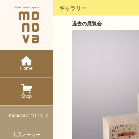
ギャラリー
過去の展覧会
現在の展示会
メーカー紹介
monovaとは
ニュース
今後の展示会
概要・沿革
イベント
特集
ワークショップ
Home
過去の展示会
出展
対談
プレスリリース
プロデュース事例
Shop
ギフト・ノベルティ
monovaについて
出展メーカー