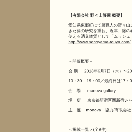
【有限会社 野々山籐屋 概要】
愛知県東郷町にて籐職人の野々山
きた籐の研究を重ね、近年、籐の
使える消臭雑貨として「ムッシュ
http://www.nonoyama-touya.com/
－開催概要－
会 期 ： 2018年6月7日（木）〜2
10：30 – 19：00／最終日は17
会 場 ： monova gallery
場 所 ： 東京都新宿区西新宿3-
主 催 ：monova 協力/有限会
＜掲載一覧＞(全9件)