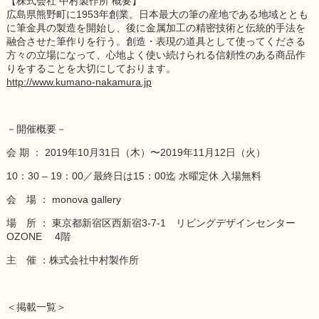
【株式会社 中村製作所 概要】
広島県熊野町に1953年創業。日本最大の筆の産地である地域ととも
に筆金具の製造を開始し、後に金属加工の精密技術と伝統的手法を
融合させた筆作りを行う。創造・表現の道具として使ってくださる
方々の立場になって、心地よく使い続けられる信頼性のある商品作
りをすることを大切にしております。
http://www.kumano-nakamura.jp
－開催概要－
会 期 ： 2019年10月31日（木）〜2019年11月12日（火）
10：30 – 19：00／最終日は15：00迄 水曜定休 入場無料
会 場 ： monova gallery
場 所 ： 東京都新宿区西新宿3-7-1 リビングデザインセンター
OZONE 4階
主 催 ：株式会社中村製作所
＜掲載一覧＞