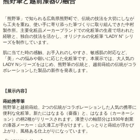
熊野筆と越前漆器の融合
「熊野筆」で知られる広島県熊野町で、伝統の技法を大切にしなが
ら工夫を重ね、使い手に寄り添った筆づくりに取り組んできた中村
製作所。主要化粧品メーカーブランドでの化粧筆の生産で培われた
経験と、独自の技法を活かし、オリジナルの化粧筆 “LADY N” シリ
ーズを制作しています。
肌に当てた時の感触、お手入れのしやすさ、敏感肌の対応など、
「美」への悩みや願いに応じた化粧筆です。本展示では、大人気の
LADY Nシリーズをはじめ、熊野筆の伝統と、越前蒔絵の伝統がコラ
ボレーションした製品の新作を発表します。
【展示内容】
蒔絵携帯筆
熊野筆と越前蒔絵、2つの伝統がコラボレーションした人気の携帯に
便利な化粧筆。新たにはなまる（薔薇）と、はなまる（カーネーシ
ョン）の柄2種がリリースされます。漆塗りの軸部分は1930年創業
の漆器メーカー：山久漆工が手がけます。しっとりと蒔絵が浮かび
上がり、風格ある仕上がりになっています。