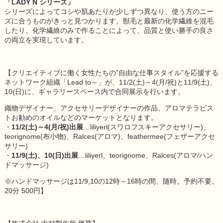
「LADY N シリーズ」
シリーズによってコシや肌あたりが少しずつ異なり、使う方のニー
ズに合うものがきっと見つかります。獣毛と最新の化学繊維を混毛
したり、化学繊維のみで作ることによって、品質と使い勝手の良さ
の両立を実現しています。
【クリエイティブに働く女性たちの”自由な仕事スタイル”を応援する
ネットワーク組織「Lead to～」が、11/2(土)～4(月/祝)と11/9(土)、
10(日)に、ギャラリースペース内で合同展示を行います。
織物デザイナー、アクセサリーデザイナーの作品、アロマテラピス
トお勧めのオイルなどのマーケットとなります。
・
11/2(土)～4(月/祝)出展
…liliyerl(スワロフスキーアクセサリー)、
teorignome(布小物)、Ralces(アロマ)、feathermee(フェザーアクセ
サリー)
・
11/9(土)、10(日)出展
…liliyerl、teorignome、Ralces(アロマ/ハン
ドマッサージ)
※ハンドマッサージは11/9,10の12時～16時の間、随時。予約不要。
20分 500円】