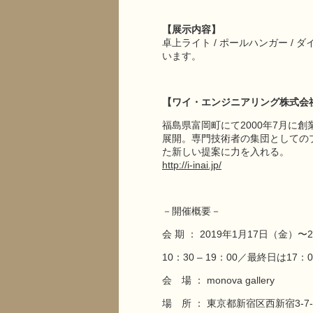
【
展示内容
】
卓上ライト / ポールハンガー /
います。
【ワイ・エンジニアリング株式会
福島県富岡町にて2000年7月に
展開。専門技術者の集団としての
た新しい提案に力を入れる。
http://i-inai.jp/
－開催概要－
会 期 ： 2019年1月17日（金）〜
10：30 – 19：00／最終日は17
会 場 ： monova gallery
場 所 ： 東京都新宿区西新宿3-