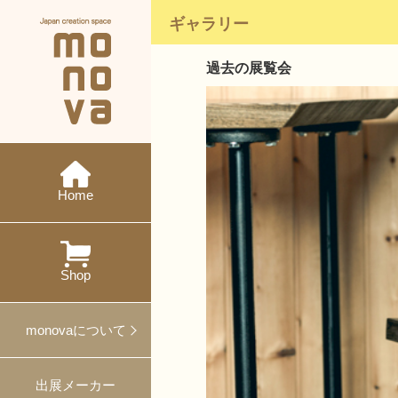
ギャラリー
過去の展覧会
現在の展示会
メーカー紹介
monovaとは
ニュース
今後の展示会
概要・沿革
イベント
特集
ワークショップ
Home
過去の展示会
出展
対談
プレスリリース
プロデュース事例
Shop
ギフト・ノベルティ
monovaについて
出展メーカー