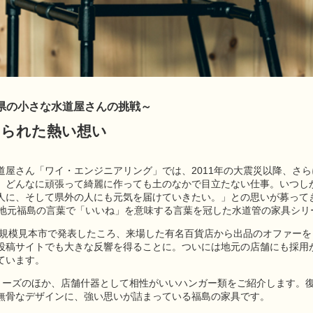
 展～福島県の小さな水道屋さんの挑戦～
められた熱い想い
道屋さん「ワイ・エンジニアリング」では、2011年の大震災以降、さ
、どんなに頑張って綺麗に作っても土のなかで目立たない仕事。いつし
人に、そして県外の人にも元気を届けていきたい。」との思いが募って
い）と地元福島の言葉で「いいね」を意味する言葉を冠した水道管の家具シ
の大規模見本市で発表したころ、来場した有名百貨店から出品のオファー
投稿サイトでも大きな反響を得ることに。ついには地元の店舗にも採用
ています。
シリーズのほか、店舗什器として相性がいいハンガー類をご紹介します。
無骨なデザインに、強い思いが詰まっている福島の家具です。