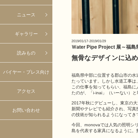
ニュース
ギャラリー
2019/01/17-2019/01/29
Ｗater Pipe Project
読みもの
無骨なデザインに込
バイヤー・プレス向け
福島県中部に位置する郡山市の水
たっています。しかし水道工事は
この仕事を知ってもらい、福島に
アクセス
たのが、「i-inai」（いーな
2017年秋にデビューし、東京
新聞やテレビでも紹介され、写真
お問い合わせ
の技術が知られるようになってき
今回、monovaでは人気の照明
島を代表する家具になるように。