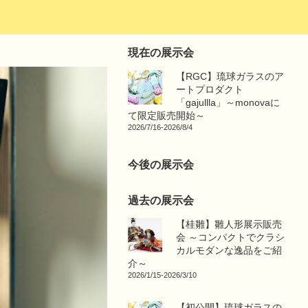
現在の展示会
【RGC】琉球ガラスのア
ートプロダクト
「gajullla」～monovaに
て限定販売開始～
2026/7/16-2026/8/4
今後の展示会
過去の展示会
【桂雛】雛人形展示販売
会 ～コンパクトでクラシ
カルモダンな逸品をご紹
介～
2026/1/15-2026/3/10
【初公開】琉球ガラスの