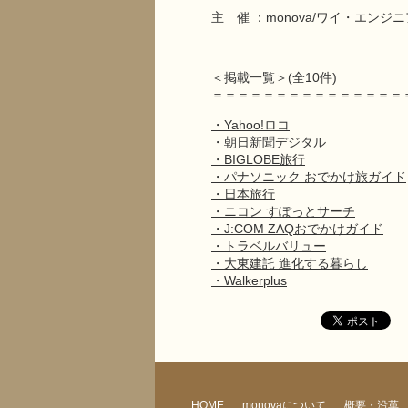
主 催 ：monova/ワイ・エン
＜掲載一覧＞(全10件)
＝＝＝＝＝＝＝＝＝＝＝＝＝＝＝
・Yahoo!ロコ
・朝日新聞デジタル
・BIGLOBE旅行
・パナソニック おでかけ旅ガイド
・日本旅行
・ニコン すぽっとサーチ
・J:COM ZAQおでかけガイド
・トラベルバリュー
・大東建託 進化する暮らし
・Walkerplus
HOME
monovaについて
概要・沿革