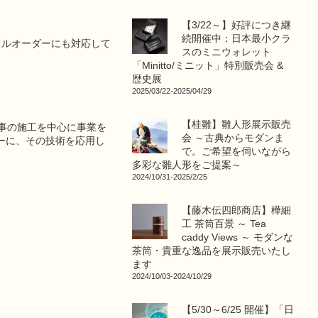
【3/22～】好評につき継
続開催中：日本最小クラ
・フルオーダーにも対応して
スのミニウォレット
「Minitto/ミニット」特別販売会 &
歴史展
2025/03/22-2025/04/29
【桂雛】雛人形展示販売
工事の施工を中心に事業を
会 ～古典からモダンま
ーに、その技術を応用し
で。ご希望を伺いながら
多彩な雛人形をご提案～
2024/10/31-2025/2/25
【藤木伝四郎商店】樺細
工 茶筒百景 ～ Tea
caddy Views ～ モダンな
茶筒・貴重な逸品を展示販売いたし
ます
2024/10/03-2024/10/29
【5/30～6/25 開催】「日