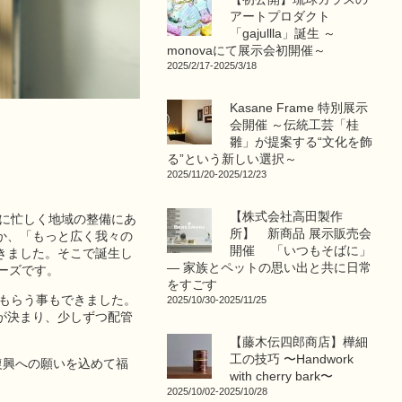
アートプロダクト
「gajullla」誕生 ～
monovaにて展示会初開催～
2025/2/17-2025/3/18
Kasane Frame 特別展示
会開催 ～伝統工芸「桂
雛」が提案する“文化を飾
る”という新しい選択～
2025/11/20-2025/12/23
【株式会社高田製作
らに忙しく地域の整備にあ
所】 新商品 展示販売会
か、「もっと広く我々の
開催 「いつもそばに」
きました。そこで誕生し
― 家族とペットの思い出と共に日常
リーズです。
をすごす
をもらう事もできました。
2025/10/30-2025/11/25
が決まり、少しずつ配管
【藤木伝四郎商店】樺細
工の技巧 〜Handwork
復興への願いを込めて福
with cherry bark〜
2025/10/02-2025/10/28