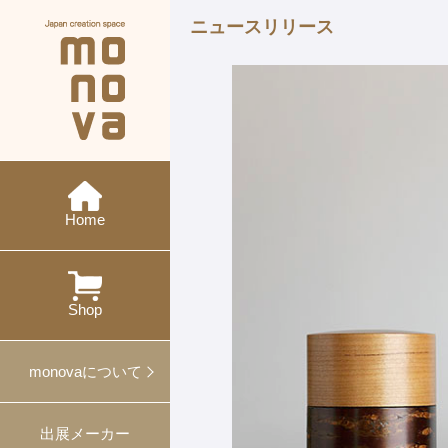
ニュースリリース
現在の展示会
メーカー紹介
monovaとは
ニュース
今後の展示会
概要・沿革
イベント
特集
ワークショップ
Home
過去の展示会
出展
対談
プレスリリース
プロデュース事例
Shop
ギフト・ノベルティ
monovaについて
出展メーカー