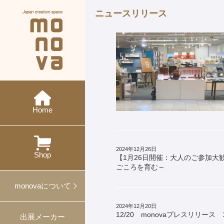
ニュースリリース
現在の展示会
メーカー紹介
monovaとは
ニュース
今後の展示会
概要・沿革
イベント
特集
ワークショップ
Home
過去の展示会
出展
対談
プレスリリース
2024年12月26日
プロデュース事例
Shop
【1月26日開催：大人のご参加
ごころを育む～
ギフト・ノベルティ
monovaについて
2024年12月20日
12/20 monovaプレスリリース 
出展メーカー