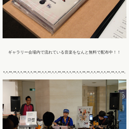
ギャラリー会場内で流れている音楽をなんと無料で配布中！！
*-*-**-**-*-*-**-*-*-**-**-*-*-**-*-*-**-**-*-*-**-*-*-**-**-*-*-**-*-*-**-**-*-*-**-