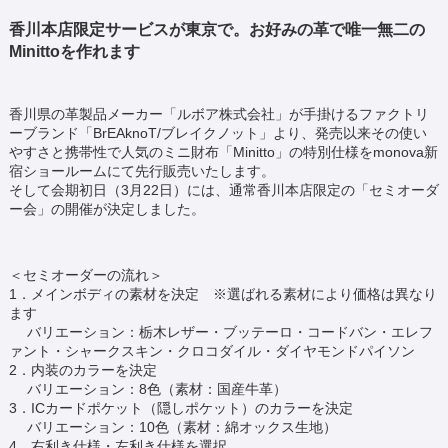
香川本店限定サービスが東京で。お好みの革で唯一無二の
Minittoを作れます
香川県の革製品メーカー「ルボア株式会社」が手掛けるファクトリ
ーブランド「BrEAknoT/ブレイクノット」より、発売以来その使い
やすさと携帯性で人気のミニ財布「Minitto」の特別仕様をmonova新
宿ショールームにて先行販売いたします。
そして会期初日（3月22日）には、通常香川本店限定の「セミオーダ
ー会」の開催が決定しました。
＜セミオーダーの流れ＞
1．メインボディの素材を決定 ※選ばれる素材により価格は異なり
ます
バリエーション：栃木レザー・ブッテーロ・コードバン・エレフ
ァント・シャークスキン・クロコダイル・ダイヤモンドパイソン
2．内装のカラーを決定
バリエーション：8色（素材：国産牛革）
3．ICカードポケット（隠しポケット）のカラーを決定
バリエーション：10色（素材：綿オックス生地）
4．右利き仕様・左利き仕様を選択