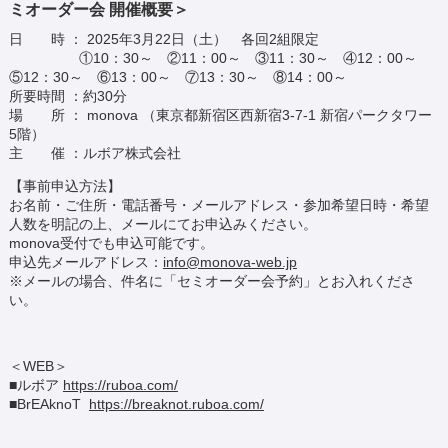
ミオーダー会 開催概要＞
日 時 ： 2025年3月22日（土） 各回2組限定
①10：30～ ②11：00～ ③11：30～ ④12：00～
⑤12：30～ ⑥13：00～ ⑦13：30～ ⑧14：00～
所要時間 ：約30分
場 所 ： monova （東京都新宿区西新宿3-7-1 新宿パークタワー
5階）
主 催 ：ルボア株式会社
【事前申込方法】
お名前・ご住所・電話番号・メールアドレス・参加希望日時・希望
人数を明記の上、メールにてお申込みください。
monova受付でも申込可能です。
申込先メールアドレス：
info@monova-web.jp
※メールの場合、件名に「セミオーダー会予約」とお入れくださ
い。
＜WEB＞
■ルボア
https://ruboa.com/
■BrEAknoT
https://breaknot.ruboa.com/