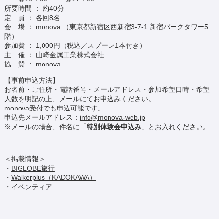
所要時間 ： 約40分
定 員 ： 各回8名
会 場 ： monova （東京都新宿区西新宿3-7-1 新宿パークタワー5
階）
参加費 ： 1,000円（税込／スプーン1本付き）
主 催 ： 山崎金属工業株式会社
協 賛 ： monova
【事前申込方法】
お名前・ご住所・電話番号・メールアドレス・参加希望日時・希望
人数を明記の上、メールにてお申込みください。
monova受付でも申込可能です。
申込先メールアドレス：
info@monova-web.jp
※メールの場合、件名に「
特別体験会申込み
」とお入れください。
＜掲載情報＞
・
BIGLOBE旅行
・
Walkerplus（KADOKAWA）
・
イベンティア