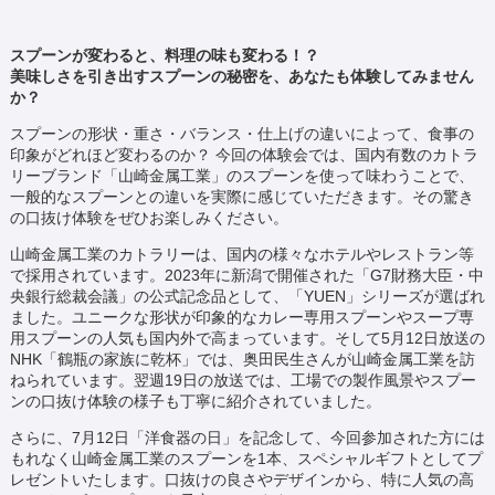
スプーンが変わると、料理の味も変わる！？
美味しさを引き出すスプーンの秘密を、
あなたも体験してみません
か？
スプーンの形状・重さ・バランス・仕上げの違いによって、食事の
印象がどれほど変わるのか？ 今回の体験会では、国内有数のカトラ
リーブランド「山崎金属工業」のスプーンを使って味わうことで、
一般的なスプーンとの違いを実際に感じていただきます。その驚き
の口抜け体験をぜひお楽しみください。
山崎金属工業のカトラリーは、国内の様々なホテルやレストラン等
で採用されています。2023年に新潟で開催された「G7財務大臣・中
央銀行総裁会議」の公式記念品として、「YUEN」シリーズが選ばれ
ました。ユニークな形状が印象的なカレー専用スプーンやスープ専
用スプーンの人気も国内外で高まっています。そして5月12日放送の
NHK「鶴瓶の家族に乾杯」では、奥田民生さんが山崎金属工業を訪
ねられています。翌週19日の放送では、工場での製作風景やスプー
ンの口抜け体験の様子も丁寧に紹介されていました。
さらに、7月12日「洋食器の日」を記念して、今回参加された方には
もれなく山崎金属工業のスプーンを1本、スペシャルギフトとしてプ
レゼントいたします。口抜けの良さやデザインから、特に人気の高