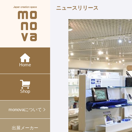
ニュースリリース
現在の展示会
メーカー紹介
monovaとは
ニュース
今後の展示会
概要・沿革
イベント
特集
ワークショップ
Home
過去の展示会
出展
対談
プレスリリース
プロデュース事例
Shop
ギフト・ノベルティ
monovaについて
出展メーカー