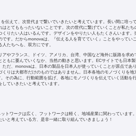
くりを伝えて、次世代まで繋いでいきたいと考えています。長い間に培っ
れはとてももったいないことです。次の世代に繋げていくことが私たち
つくりたい人はいるんです。デザインをやりたい人もたくさんいます。
です。だからmonovaは、『伝える人を育てていく』ことをやってい
る人たちへも、双方にです。
リアやフランス、ドイツ、アメリカ、台湾、中国など海外に販路を求め
とともに萎んでいくなか、当然の動きと思います。ECサイトでも日本
ただ、monovaは、日本の製品を日本人が使っていくことが原点であ
づくりは大都市だけのものではありません。日本各地のモノづくりを地
ます。その為に、行動範囲を拡げ、各地にモノづくりを伝えていく活動を行い
をしていきたいと考えています。
、ネットワークは広く、フットワークは軽く、地域産業に関わっています
たいと考えている方、是非一緒に取り組んでいきましょう！