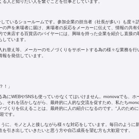
くる人と知りたい人を繋ぐことを仕事としています。
紹介しているショールームです。参加企業の担当者（社長が多い）も度々
ーの声を来場者に届け、来場者の反応をメーカーに伝えて、情報の共有
的で来店する百貨店のバイヤーには、興味を持った企業を紹介し直接の
もしています。
入れ替え等、メーカーのモノづくりをサポートする為の様々な業務を行
情報を発信しています。
？！」
にWEBやSNSも使っていかなくてはいけません。monovaでも、ホーム
、それを活かしながら、最終的に人的な交流を促すため、私たちmono
ノづくりを伝えることは、最終的に人の紹介になるのです。“人のために役
歓迎です。
のように、モノと人と接しながら様々な対応をしています。毎日のように
性を引き出していきたいと思う方や自己成長を望む方も大歓迎です。