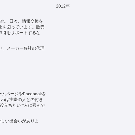
2012
年
訪れ、日々、情報交換を
化を図っています。販売
取引をサポートするな
い、メーカー各社の代理
ページやFacebookを
vaは実際の人との付き
立ちたい”“人に喜んで
新しい出会いがありま