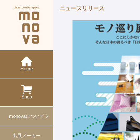
ニュースリリース
現在の展示会
メーカー紹介
monovaとは
ニュース
今後の展示会
概要・沿革
イベント
特集
ワークショップ
Home
過去の展示会
出展
対談
プレスリリース
プロデュース事例
Shop
ギフト・ノベルティ
monovaについて
出展メーカー