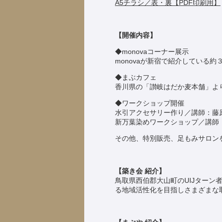
A5チラシ／表・裏【PDF印刷用】
【開催内容】
◆monovaコーナー展示
monovaが新宿で紹介している
◆まぶカフェ
香川県の「讃岐はだか麦本舗」よ
◆ワークショップ開催
水引アクセサリー作り／講師：藤
新万葉染めワークショップ／講師
その他、特別販売、足もみサロン
【築き会 紹介】
鳥取県西伯郡大山町のUIJター
る地域活性化を目指しさまざまな