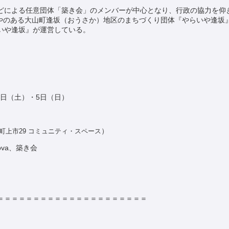
による任意団体「築き会」のメンバーが中心となり、行政の協力を仰ぎな
ぶやのある大山町逢坂（おうさか）地区のまちづくり団体『やらいや逢坂
いや逢坂』が運営している。
・4日（土）・5日（日）
）
町上市29
コミュニティ・スペース
onova、築き会
＝＝＝＝＝＝＝＝＝＝＝＝＝＝＝＝＝＝＝＝＝