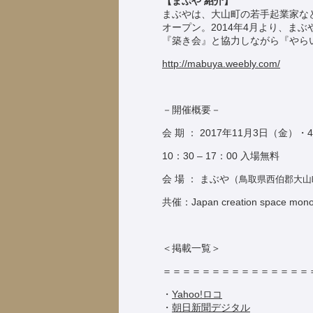
【まぶや 紹介】
まぶやは、大山町の若手起業家など
オープン。2014年4月より、ま
『築き会』と協力しながら『やら
http://mabuya.weebly.com/
－開催概要－
会 期 ： 2017年11月3日（金）
10：30 – 17：00 入場無料
会 場 ： まぶや（
鳥取県西伯郡大山
共催：Japan creation space m
＜掲載一覧＞
＝＝＝＝＝＝＝＝＝＝＝＝＝＝＝
・
Yahoo!ロコ
・
朝日新聞デジタル