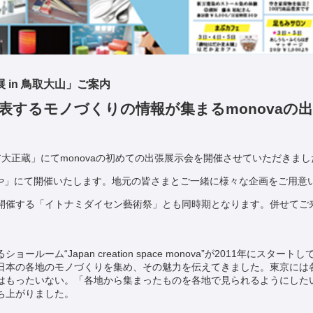
展 in 鳥取大山」ご案内
表するモノづくりの情報が集まるmonovaの
大正蔵」にてmonovaの初めての出張展示会を開催させていただきまし
ぶや」にて開催いたします。地元の皆さまとご一緒に様々な企画をご用意
開催する「イトナミダイセン藝術祭」とも同時期となります。併せてご
ルーム“Japan creation space monova”が2011年にスター
日本の各地のモノづくりを集め、その魅力を伝えてきました。東京には
はもったいない。「各地から集まったものを各地で見られるようにした
ち上がりました。