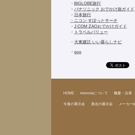
・
BIGLOBE旅行
・
パナソニック おでかけ旅ガイド
・
日本旅行
・ニコン すぽっとサーチ
・
J:COM ZAQおでかけガイド
・
トラベルバリュー
・
大東建託 いい暮らしナビ
・
goo
HOME
monovaについて
概要・沿革
今後の展示会
過去の展示会
メーカー