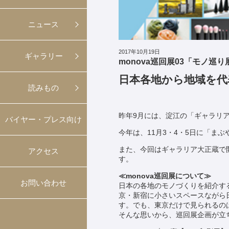
ニュース
2017年10月19日
ギャラリー
monova巡回展03「モノ巡り
日本各地から地域を代
読みもの
昨年9月には、淀江の「ギャラリア
バイヤー・プレス向け
今年は、11月3・4・5日に「ま
また、今回はギャラリア大正蔵で
アクセス
す。
≪monova巡回展について≫
お問い合わせ
日本の各地のモノづくりを紹介するショー
京・新宿に小さいスペースながら
す。でも、東京だけで見られるの
そんな思いから、巡回展企画が立