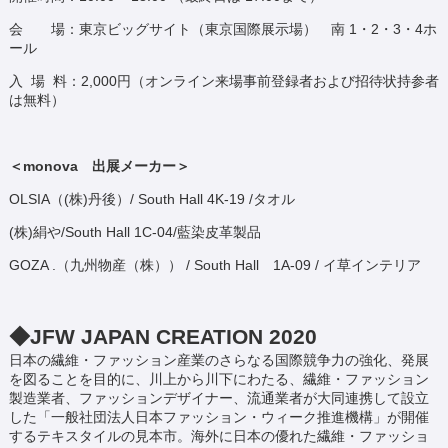
会 場：東京ビッグサイト（東京国際展示場） 南 1・2・3・4ホ
ール
入 場 料：2,000円（オンライン来場事前登録者および招待状持参者
は無料）
＜monova 出展メーカー＞
OLSIA（(株)丹後）/ South Hall 4K-19 /タオル
(株)絹や/South Hall 1C-04/藍染皮革製品
GOZA .（九州物産（株）） / South Hall 1A-09 / イ草インテリア
◆JFW JAPAN CREATION 2020
日本の繊維・ファッション産業のさらなる国際競争力の強化、発展
を図ることを目的に、川上から川下にわたる、繊維・ファッション
製造業者、ファッションデザイナー、流通業者が大同連携して設立
した「一般社団法人日本ファッション・ウィーク推進機構」が開催
するテキスタイルの見本市。海外に日本の優れた繊維・ファッショ