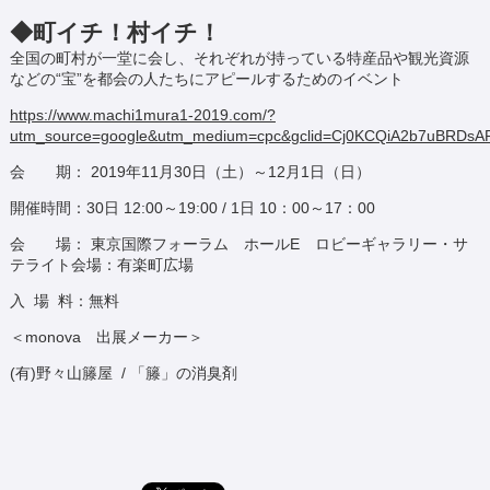
◆町イチ！村イチ！
全国の町村が一堂に会し、それぞれが持っている特産品や観光資源
などの
“宝”
を都会の人たちにアピールするためのイベント
https://www.machi1mura1-2019.com/?
utm_source=google&utm_medium=cpc&gclid=Cj0KCQiA2b7uBRDsA
会 期： 2019年11月30日（土）～12月1日（日）
開催時間：30日 12:00～19:00 / 1日 10：00～17：00
会 場： 東京国際フォーラム ホールE ロビーギャラリー・サ
テライト会場：有楽町広場
入 場 料：無料
＜monova 出展メーカー＞
(有)野々山籐屋 / 「籐」の消臭剤