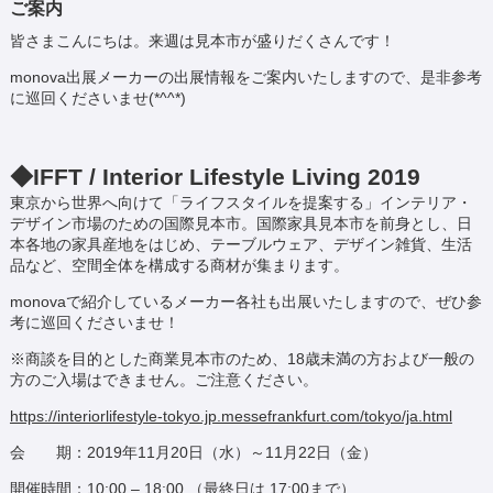
ご案内
皆さまこんにちは。来週は見本市が盛りだくさんです！
monova出展メーカーの出展情報をご案内いたしますので、是非参考
に巡回くださいませ(*^^*)
◆IFFT / Interior Lifestyle Living 2019
東京から世界へ向けて「ライフスタイルを提案する」インテリア・
デザイン市場のための国際見本市。国際家具見本市を前身とし、日
本各地の家具産地をはじめ、テーブルウェア、デザイン雑貨、生活
品など、空間全体を構成する商材が集まります。
monovaで紹介しているメーカー各社も出展いたしますので、ぜひ参
考に巡回くださいませ！
※商談を目的とした商業見本市のため、18歳未満の方および一般の
方のご入場はできません。ご注意ください。
https://interiorlifestyle-tokyo.jp.messefrankfurt.com/tokyo/ja.html
会 期：2019年11月20日（水）～11月22日（金）
開催時間：10:00 – 18:00 （最終日は 17:00まで）