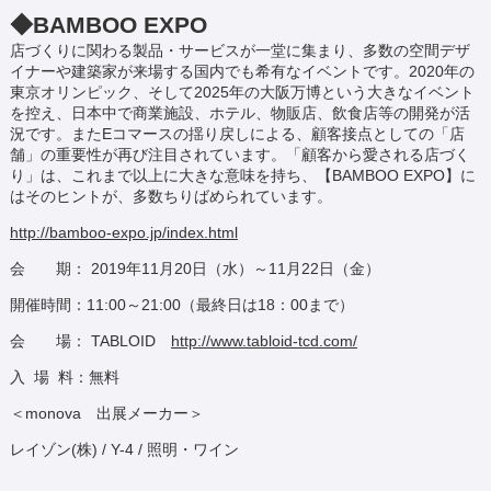
◆BAMBOO EXPO
店づくりに関わる製品・サービスが一堂に集まり、多数の空間デザ
イナーや建築家が来場する国内でも希有なイベントです。2020年の
東京オリンピック、そして2025年の大阪万博という大きなイベント
を控え、日本中で商業施設、ホテル、物販店、飲食店等の開発が活
況です。またEコマースの揺り戻しによる、顧客接点としての「店
舗」の重要性が再び注目されています。「顧客から愛される店づく
り」は、これまで以上に大きな意味を持ち、【BAMBOO EXPO】に
はそのヒントが、多数ちりばめられています。
http://bamboo-expo.jp/index.html
会 期： 2019年11月20日（水）～11月22日（金）
開催時間：11:00～21:00（最終日は18：00まで）
会 場： TABLOID
http://www.tabloid-tcd.com/
入 場 料：無料
＜monova 出展メーカー＞
レイゾン(株) / Y-4 / 照明・ワイン