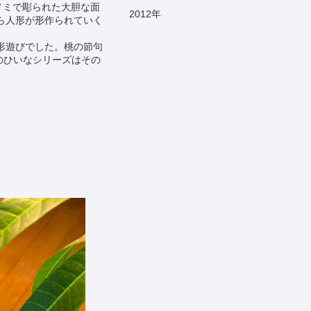
ノミで彫られた大胆な面
2012
年
ら人形が形作られていく
形遊びでした。桃の節句
Aのひいなシリーズはその