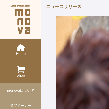
ニュースリリース
現在の展示会
メーカー紹介
monovaとは
ニュース
今後の展示会
概要・沿革
イベント
特集
ワークショップ
Home
過去の展示会
出展
対談
プレスリリース
プロデュース事例
Shop
ギフト・ノベルティ
monovaについて
出展メーカー