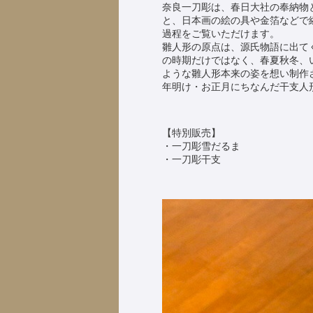
奈良一刀彫は、春日大社の奉納物
と、日本画の絵の具や金箔などで
過程をご覧いただけます。
雛人形の原点は、源氏物語に出て
の時期だけではなく、春夏秋冬、いつ
ような雛人形本来の姿を想い制作
年明け・お正月にちなんだ干支人
【特別販売】
・一刀彫雪だるま
・一刀彫干支