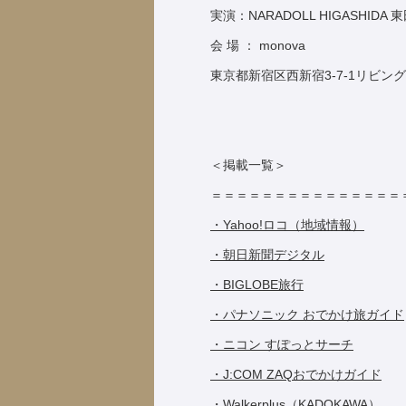
実演：NARADOLL HIGASHIDA
会 場 ： monova
東京都新宿区西新宿3-7-1リビング
＜掲載一覧＞
＝＝＝＝＝＝＝＝＝＝＝＝＝＝＝
・Yahoo!ロコ（地域情報）
・朝日新聞デジタル
・BIGLOBE旅行
・パナソニック おでかけ旅ガイド
・ニコン すぽっとサーチ
・J:COM ZAQおでかけガイド
・Walkerplus（KADOKAWA）