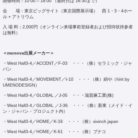
開催時間：10:00 – 18:00 （最終日は 16:30まで）
会 場：東京ビッグサイト（東京国際展示場） 西 1・3・4ホー
ル + アトリウム
入 場 料：2,000円（オンライン来場事前登録者および招待状持参者
は無料）
＜monova出展メーカー＞
・West Hall3-4／ACCENT／F-03 ・・・（株）セラミック・ジャ
パン
・West Hall3-4／MOVEMENT／I-10 ・・・（株）絹や（hint by
UMENODESIGN）
・West Hall3-4／GLOBAL ／J-05 ・・・滋賀麻工業(株)
・West Hall3-4／GLOBAL ／J-36 ・・・（株）新東（メイド・イ
ン・ジャパン・プロジェクト内）
・West Hall3-4／HOME／K-16 ・・・（株）sixinch japan
・West Hall3-4／HOME／K-61 ・・・（株）ブナコ