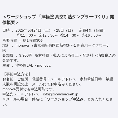
＜ワークショップ 「津軽塗 真空断熱タンブラーづくり」開
催概要＞
日時 ： 2025年5月24日（土）・25日（日） 定員4名（各回）
①11：00～ ②12：30～ ③14：30～ ④16：30～
所要時間 ： 約1時間30分
場所 ： monova （東京都新宿区西新宿3-7-1 新宿パークタワー5
階）
参加費 ： 9,900円 ※材料費・職人による仕上・配送料・消費税込の
金額です。
主催 ： 津軽燈LAB・monova
【事前申込方法】
お名前・ご住所・電話番号・メールアドレス・参加希望日時・希望
人数を明記の上、メールにてお申込みください。
monova受付でも申込可能です。
申込先メールアドレス：
info@monova-web.jp
※メールの場合、件名に「
ワークショップ申込み
」とお入れくださ
い。