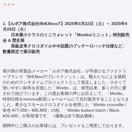
＝＝＝
1.【ルボア株式会社/BrEAknoT】2025年3月22日（土）～ 2025年4
月29日（火）
日本最小クラスのミニウォレット「Minitto/ミニット」特別販売
会 & 歴史展
高級皮革クロコダイルや今話題のブッテーロハッチ仕様など、
数量限定で展示販売
香川県の革製品メーカー「ルボア株式会社」が手掛けるファクトリ
ーブランド「BrEAknoT/ブレイクノット」は、職人たちによる挑戦
のためのランチタイムプロジェクトとして発足しました。小さくて
使いやすい財布を目指した「Minitto」は、発売以来、多くの方に愛
されて続けています。この度お客様の声にお応えして、「Minitto」
特別仕様をmonova新宿ショールームにて先行販売することとなりま
した。希少なスモールクロコダイルを使用した「Minitto crocodile /
各色 ¥77,000～¥85,800」の他、「Minitto buttero hatch / Black
¥26,400」が初登場です。（価格は全て税込価格）
期間中にご購入のお客様には、プレゼントもご用意しております。