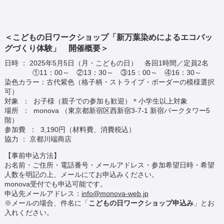
＜こどもの日ワークショップ「新万葉染めによるエコバッ
グづくり体験」 開催概要＞
日時 ： 2025年5月5日（月・こどもの日） 各回1時間／定員2名
①11：00～ ②13：30～ ③15：00～ ④16：30～
染色カラー：古代紫色（格子柄・ストライプ・ボーダーの模様選択
可）
対象 ： お子様（親子での参加も歓迎）＊小学生以上対象
場所 ： monova （東京都新宿区西新宿3-7-1 新宿パークタワー5
階）
参加費 ： 3,190円（材料費、消費税込）
協力 ： 京都川端商店
【事前申込方法】
お名前・ご住所・電話番号・メールアドレス・参加希望日時・希望
人数を明記の上、メールにてお申込みください。
monova受付でも申込可能です。
申込先メールアドレス：
info@monova-web.jp
※メールの場合、件名に「
こどもの日ワークショップ申込み
」とお
入れください。