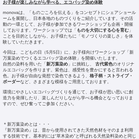
お子様が楽しみながら学べる、エコバッグ染め体験
monovaは、「ものごころを伝える」をコンセプトにシェアショール
ームを展開し、日本各地のものづくりをご紹介しています。その活
動の一環として、お子様が参加できるワークショップも企画・開催
しております。ワークショップでは「
ものを大切にする心を育む
」
ことを目的としながら、お子様たちに「モノづくりの楽しさ」を体
験していただきます。
今回は、こどもの日（5月5日）に、お子様向けワークショップ「新
万葉染めでつくるエコバッグ染め体験」を開催いたします。
自然の染料を用いた「
新万葉染め
」に挑戦し、
古代紫色
のオリジナ
ルエコバッグを作ります。紫色は、感受性を豊かにすると言われる
色。お子様が自由な発想で染色できるよう、
格子柄・ストライプ・
ボーダー
など、さまざまな模様をご用意しております。
環境にやさしいエコバッグづくりを通じて、お子様が思い思いに創
造力を発揮したり、楽しんだりしながら学べる機会となっておりま
すので、ぜひ奮ってご参加ください。
＊新万葉染めとは・・・
『新万葉染め』は、昔から使用されてきた天然色材をそのまま利用
する技術です。基本的には“草木染め”と呼ばれる天然染料染めと同じ