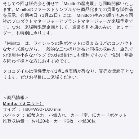
そして今回は販売会と併せて「Minittoの歴史展」も同時開催いたし
ます。Minittoのファーストサンプルから商品化までの貴重な試作品
を展示。会期初日（3月22日）には、 Minittoの生みの親でもある同
社のプロダクトマネージャーとブランドマネージャーが来場予定で
す。なお、来場時限定企画として、通常香川本店のみの「セミオー
ダー」も特別に承ります。
「Minitto」は、ワイシャツの胸ポケットに収まるほどのコンパクト
なサイズ感ながら、一般的な二つ折り財布と同様の収納力。旅先で
の使用や小さなバッグでのお出掛けにも便利ですので、性別・年齢
を問わず様々な方におすすめです。
クロコダイルは個性豊かで1点1点表情が異なり、完売次第終了とな
ります。ぜひお早目にご来場ください。
＜商品情報＞
Minitto（ミニット）
サイズ ： H80×W90×D20 mm
スペック ： 紙幣入れ、小銭入れ、カード室、ICカードポケット
推奨収納量 ： お札20枚・カード6枚・小銭30枚