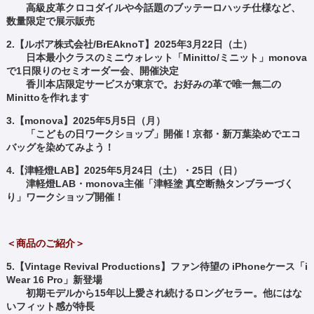
高級皮革クロコダイルや今話題のブッテーロハッチ仕様など、
数量限定で展示販売
2.【ルボア株式会社/BrEAknoT】2025年3月22日（土）
日本最小クラスのミニウォレット「Minitto/ミニット」monova
で1日限りのセミオーダー会、開催決定
香川本店限定サービスが東京で。お好みの革で唯一無二の
Minittoを作れます
3.【monova】2025年5月5日（月）
「こどもの日ワークショップ」開催！京都・新万葉染めでエコ
バッグを染めてみよう！
4.【津軽燈LAB】2025年5月24日（土）・25日（日）
津軽燈LAB・monova主催「津軽塗 真空断熱タンブラーづく
り」ワークショップ開催！
＜商品のご紹介＞
5.【Vintage Revival Productions】ファン待望の iPhoneケース「i
Wear 16 Pro」新登場
初期モデルから15年以上愛され続けるロングセラー。他にはな
いフィット感が特長