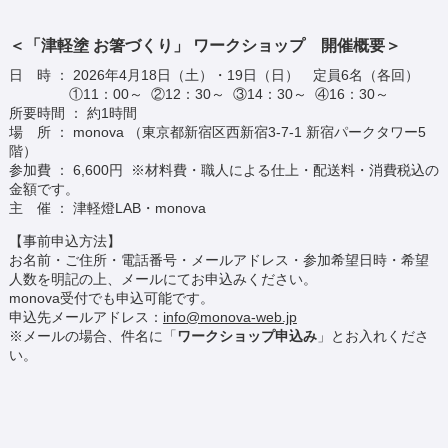
＜「津軽塗 お箸づくり」 ワークショップ 開催概要＞
日 時 ： 2026年4月18日（土）・19日（日） 定員6名（各回）
①11：00～ ②12：30～ ③14：30～ ④16：30～
所要時間 ： 約1時間
場 所 ： monova （東京都新宿区西新宿3-7-1 新宿パークタワー5
階）
参加費 ： 6,600円 ※材料費・職人による仕上・配送料・消費税込の
金額です。
主 催 ： 津軽燈LAB・monova
【事前申込方法】
お名前・ご住所・電話番号・メールアドレス・参加希望日時・希望
人数を明記の上、メールにてお申込みください。
monova受付でも申込可能です。
申込先メールアドレス：
info@monova-web.jp
※メールの場合、件名に「
ワークショップ申込み
」とお入れくださ
い。