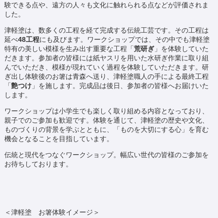
験できる点や、遠方の人々も文化に触れられる点などが評価されま
した。
津軽塗は、数多くの工程を経て完成する伝統工芸です。その工程は
延べ
48
工程
にも及びます。ワークショップでは、その中でも津軽塗
特有の美しい模様を生み出す重要な工程「
荒研ぎ
」を体験していた
だきます。参加者の皆様には紙ヤスリを用いた水研ぎ作業に取り組
んでいただき、模様が現れていく過程を体験していただきます。研
ぎ出し体験後のお箸は青森へ送り、津軽塗職人の手による最終工程
「
艶つけ
」を施します。完成品は後日、参加者の皆様へお届けいた
します。
ワークショップは小学生でも楽しく取り組める内容となっており、
親子でのご参加も歓迎です。体験を通じて、津軽塗の歴史や文化、
ものづくりの背景を学ぶとともに、「ものを大切にする心」を育む
機会となることを目指しています。
伝統と現代をつなぐワークショップ。幅広い世代の皆様のご参加を
お待ちしております。
＜津軽塗 お箸体験イメージ＞