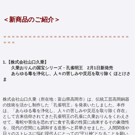
＜新商品のご紹介＞
＝＝＝＝＝＝＝＝＝＝＝＝＝＝＝＝＝＝＝＝＝＝＝＝＝＝＝＝＝＝
＝＝＝
1.【株式会社山口久乗】
久乗おりんの国宝シリーズ・孔雀明王 2月1日新発売
あらゆる毒を浄化し、人々の苦しみや災厄を取り除く ほとけさ
ま
株式会社山口久乗（所在地：富山県高岡市）は、伝統工芸高岡銅器
の技術を活かし制作した「孔雀明王」を発表いたしました。本作
は、「あらゆる毒を浄化し、人々の苦しみや災厄を取り除く存在」
として古来信仰されてきた孔雀明王の孔雀に久乗おりんをくわえさ
せて、毒蛇や害虫を恐れずに食す孔雀の性質に由来するその象徴性
を、現代の空間にも調和する造形へと昇華させました。人間関係や
日々のストレスに悩む現代人にとっての“守り神”となることを願い、