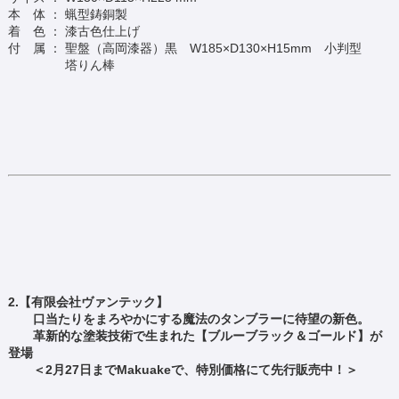
本 体 ： 蝋型鋳銅製
着 色 ： 漆古色仕上げ
付 属 ： 聖盤（高岡漆器）黒 W185×D130×H15mm 小判型
塔りん棒
2.【有限会社ヴァンテック】
口当たりをまろやかにする魔法のタンブラーに待望の新色。
革新的な塗装技術で生まれた【ブルーブラック＆ゴールド】が
登場
＜2月27日までMakuakeで、特別価格にて先行販売中！＞