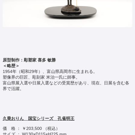
原型制作：彫塑家 喜多 敏勝
＜略歴＞
1954年（昭和29年）、富山県高岡市に生まれる。
塑像界の巨匠、彫刻家 米治一氏に師事。
富山県展入選や日展入選などの受賞歴があり、現在、日展を含む各
界で活躍。
久乗おりん 国宝シリーズ 孔雀明王
価 格 ： ￥203,500 （税込）
サイズ ： W130×D115×H225 mm