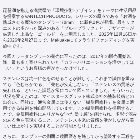
琵琶湖を抱える滋賀県で「環境技術×デザイン」をテーマに生活用品
を提案するVANTECH PRODUCTS。シリーズの原点である「お酒を
熟成させる魔法のタンブラー“78mm”」に新色2色が登場。最もリク
エストの多かった深みのある「ブルーブラック」と、デザイナーが
厳選した上品な「ゴールド」をご用意しました。2025年12月16日か
ら2026年2月27日まで、Makuakeにてクラウドファンディングを実
施中です。
今回カラータンブラーの発売に至ったのは、2017年の販売開始以
降、最も多く寄せられていた「カラーバリエーションを増やしてほ
しい」というお客様の声がきっかけでした。
ステンレスは均一に色をのせることが難しく、これまで試作を重ね
ても「色むらがでる」「発色が安定しない」「ステンレスの質感が
失われる」といった課題が常について回っていました。そういった
状況を変えたのは、マイスターズグリット株式会社の塗装技術との
出会い。同社は、通常金属には使えない「樹脂用塗料」を金属に適
用できる技術を独自開発しています。この樹脂用塗料を採用するこ
とで、金属用塗料にありがちな”べた塗り感”を避けられ、多彩で深み
のある色を表現すること、ステンレス本来の質感を活かしながら美
しい仕上がりを実現することが可能となりました。
さらに、タンブラーの側面に鏡面磨きを施してから塗装する工程を