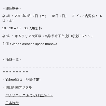
－開催概要－
会 期 ： 2016年9月17日（土）・18日（日） ※プレス内覧会：16
日（金）
10：30 – 18：00 入場無料
会 場 ： ギャラリア大正蔵（鳥取県米子市淀江町淀江５９９）
主催：Japan creation space monova
＜掲載一覧＞
＝＝＝＝＝＝＝＝＝＝＝＝＝＝＝＝＝＝＝＝＝＝＝＝＝＝＝＝＝＝
＝＝＝＝＝＝＝＝
・
Yahoo!ロコ（地域情報）
・
朝日新聞デジタル
・
パナソニック おでかけ旅ガイド
・
日本旅行