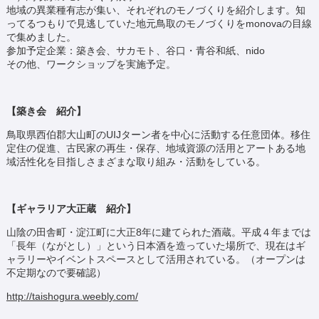
地域の異業種有志が集い、それぞれのモノづくりを紹介します。知
ってるつもりで見逃していた地元鳥取のモノづくりをmonovaの目線
で集めました。
参加予定企業：築き会、サカモト、谷口・青谷和紙、nido
その他、ワークショップを実施予定。
【築き会 紹介】
鳥取県西伯郡大山町のUIJターン者を中心に活動する任意団体。移住
定住の促進、古民家の再生・保存、地域資源の活用とアートある地
域活性化を目指しさまざまな取り組み・活動をしている。
【ギャラリア大正蔵 紹介】
山陰の田舎町・淀江町に大正8年に建てられた酒蔵。平成４年までは
「長年（ながとし）」という日本酒を造っていた場所で、現在はギ
ャラリーやイベントスペースとして活用されている。（オープンは
不定期なので要確認）
http://taishogura.weebly.com/