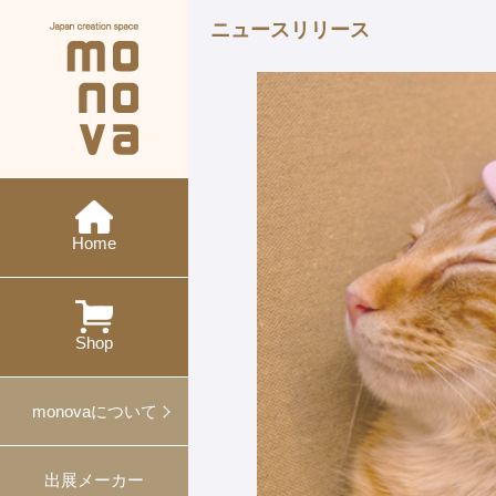
ニュースリリース
現在の展示会
メーカー紹介
monovaとは
ニュース
今後の展示会
概要・沿革
イベント
特集
ワークショップ
Home
過去の展示会
出展
対談
プレスリリース
プロデュース事例
Shop
ギフト・ノベルティ
monovaについて
出展メーカー