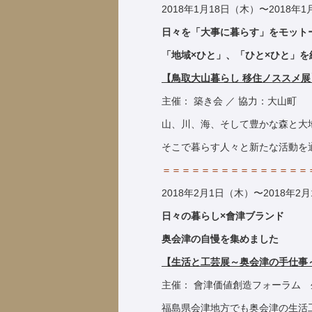
2018年1月18日（木）〜2018年
日々を「大事に暮らす」をモット
「地域×ひと」、「ひと×ひと」を
【鳥取大山暮らし 移住ノススメ展
主催： 築き会 ／ 協力：大山町
山、川、海、そして豊かな森と大
そこで暮らす人々と新たな活動を
＝＝＝＝＝＝＝＝＝＝＝＝＝＝＝
2018年2月1日（木）〜2018年2
日々の暮らし×會津ブランド
奥会津の自慢を集めました
【生活と工芸展～奥会津の手仕事
主催： 會津価値創造フォーラム
福島県会津地方でも奥会津の生活