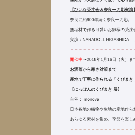
【ひいな受注会＆奈良一刀彫実演
奈良に約900年続く奈良一刀彫。
無垢材で作る可愛いお雛様の受注
実演：NARADOLL HIGASHID
＝＝＝＝＝＝＝＝＝＝＝＝＝＝＝
開催中
〜2018年1月16日（火）ま
お洒落から寒さ対策まで
産地で丁寧に作られる「くびまき
【にっぽんのくびまき 展】
主催： monova
日本各地の織物や生地の産地作ら
あらゆる素材を集め、季節を楽し
＝＝＝＝＝＝＝＝＝＝＝＝＝＝＝