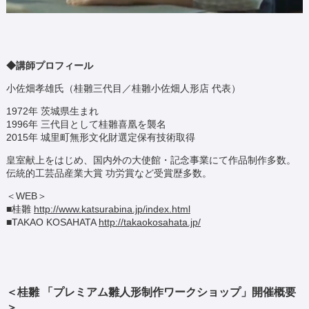
◆講師プロフィール
小佐畑孝雄氏（桂雛三代目／桂雛小佐畑人形店 代表）
1972年 茨城県生まれ
1996年 三代目として桂雛喜凰を襲名
2015年 城里町無形文化財選定保有技術取得
皇室献上をはじめ、国内外の大使館・記念事業にて作品制作多数。
伝統的工芸品産業大賞 功労賞など受賞歴多数。
＜WEB＞
■桂雛
http://www.katsurabina.jp/index.html
■TAKAO KOSAHATA
http://takaokosahata.jp/
＜桂雛 「プレミアム雛人形制作ワークショップ」開催概要
＞