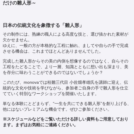
だけの雛人形～
日本の伝統文化を象徴する「雛人形」
その制作には、熟練の職人による高度な技と、選び抜かれた素材が
欠かせません。
ゆえに、一般の方が本格的な工程に触れ、ましてや自らの手で完成
させる機会は、これまでほとんどありませんでした。
完成した雛人形からその美の内側を想像するのではなく、自らその
工程をたどることで、より一層、知識とともに想い出も深まり、美
を存分に味わうことができるのではないでしょうか？
このたび、monovaでは桂雛三代目 小佐畑孝雄氏を講師に迎え、伝
統的な文化や技術を学びながら、参加者ご自身の手で雛人形を仕立
てていく特別なワークショップを開催いたします。
単なる体験にとどまらず、“一生を共にできる雛人形”を創り上げる、
他にはないプレミアムな機会です。ぜひご参加ください。
※スケジュールなどをご覧いただける詳しい資料もご用意しており
ます。まずはお気軽にご連絡ください。