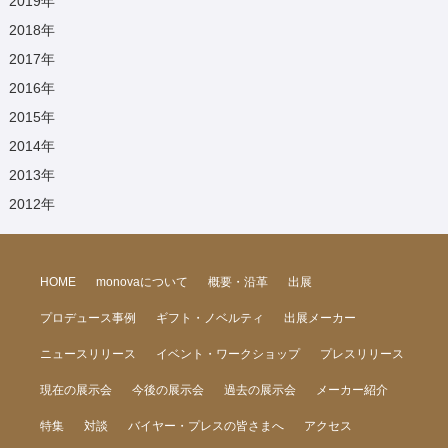
2019
年
2018
年
2017
年
2016
年
2015
年
2014
年
2013
年
2012
年
HOME
monovaについて
概要・沿革
出展
プロデュース事例
ギフト・ノベルティ
出展メーカー
ニュースリリース
イベント・ワークショップ
プレスリリース
現在の展示会
今後の展示会
過去の展示会
メーカー紹介
特集
対談
バイヤー・プレスの皆さまへ
アクセス