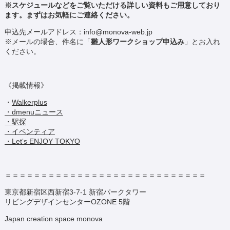
※スケジュールなどをご覧いただける詳しい資料もご用意しており
ます。まずはお気軽にご連絡ください。
申込先メールアドレス：info@monova-web.jp
※メールの場合、件名に「
雛人形ワークショップ申込み
」とお入れ
ください。
《掲載情報》
・
Walkerplus
・dmenuニュース
・駅探
・イベンティア
・Let‘s ENJOY TOKYO
＝＝＝＝＝＝＝＝＝＝＝＝＝＝＝＝＝＝＝＝＝＝＝＝＝＝＝＝
東京都新宿区西新宿3-7-1 新宿パークタワー
リビングデザインセンターOZONE 5階
Japan creation space monova