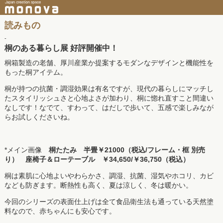
読みもの
-
桐のある暮らし展 好評開催中！
桐箱製造の老舗、厚川産業か提案するモダンなデザインと機能性を
もった桐アイテム。
桐が持つの抗菌・調湿効果は有名ですが、現代の暮らしにマッチし
たスタイリッシュさと心地よさが加わり、桐に惚れ直すこと間違い
なしです！なでて、すわって、はだしで歩いて、五感で楽しみなが
らお試しくださいね。
*メイン画像
桐たたみ 半畳￥21000（税込/フレーム・框 別売
り） 座椅子＆ローテーブル ￥34,650/￥36,750（税込）
桐は素肌に心地よいやわらかさ、調湿、抗菌、湿気やホコリ、カビ
なども防ぎます。断熱性も高く、夏は涼しく、冬は暖かい。
今回のシリーズの表面仕上げは全て食品衛生法も通っている天然塗
料なので、赤ちゃんにも安心です。