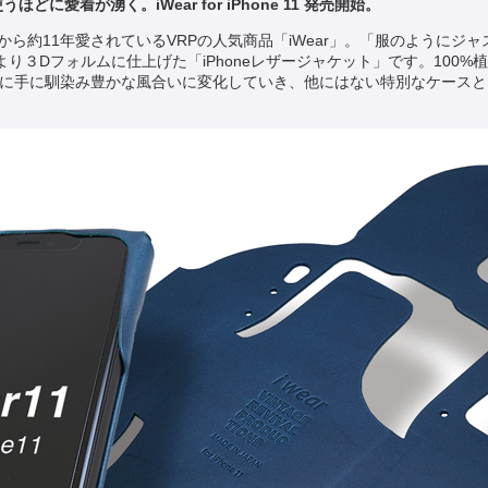
使うほどに愛着が湧く。
iWear
for iPhone 11
発売開始。
one3G発売から約11年愛されているVRPの人気商品「iWear」。「服のよう
り３Dフォルムに仕上げた「iPhoneレザージャケット」です。100%
どに手に馴染み豊かな風合いに変化していき、他にはない特別なケース