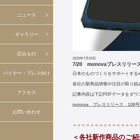
ニュース
ギャラリー
読みもの
2020年7月20日
7/20 monovaプレスリリー
バイヤー・プレス向け
日本のものづくりをサポートするm
各社の新商品情報や注目の取り組
アクセス
記事内容は下記PDFデータをダ
monova プレスリリース 108号
お問い合わせ
＝＝＝＝＝＝＝＝＝＝＝＝＝＝＝
＜各社新作商品のご紹