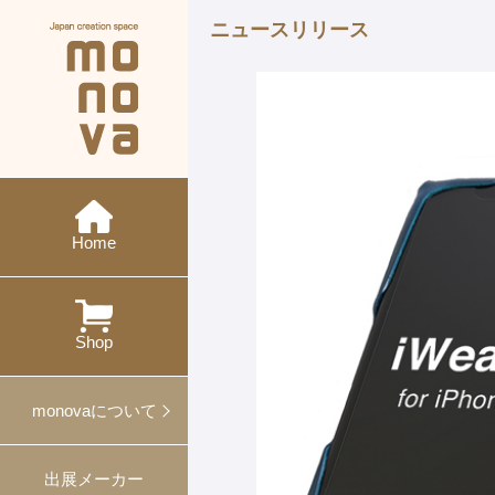
ニュースリリース
現在の展示会
メーカー紹介
monovaとは
ニュース
今後の展示会
概要・沿革
イベント
特集
ワークショップ
Home
過去の展示会
出展
対談
プレスリリース
プロデュース事例
Shop
ギフト・ノベルティ
monovaについて
出展メーカー