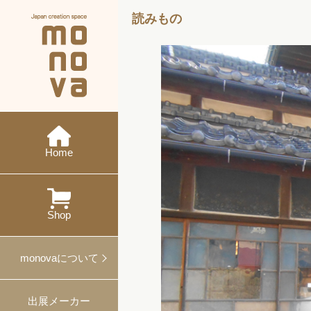
読みもの
現在の展示会
メーカー紹介
monovaとは
ニュース
今後の展示会
概要・沿革
イベント
特集
ワークショップ
Home
過去の展示会
出展
対談
プレスリリース
プロデュース事例
Shop
ギフト・ノベルティ
monovaについて
出展メーカー