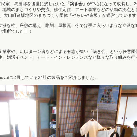
古民家、馬淵邸を後世に残したいと
「築き会」
が中心になって改装し、2
。地域のまちづくりや交流、移住定住、アート事業などの活動の拠点と
がら、大山町逢坂地区のまちづくり団体「やらいや逢坂」が運営しています
立派な柱、座敷の構え、彫刻、屋根瓦、今では手に入らいような立派な
い場所でした！！
業家や、U,I,Jターン者などによる有志が集い「築き会」という任意
生、婚活イベント、アート・イン・レジデンスなど様々な取り組みを行
onovaに出展している24社の製品をご紹介しました。