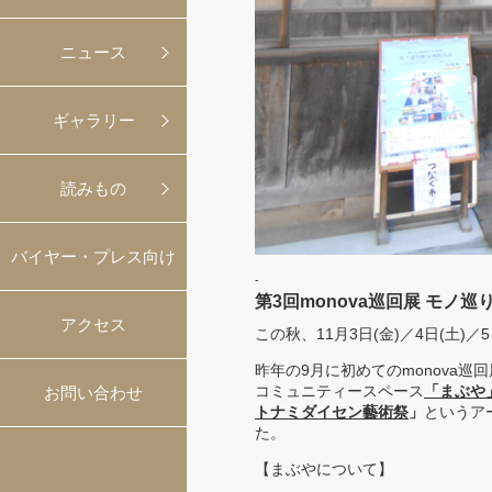
ニュース
ギャラリー
読みもの
バイヤー・プレス向け
-
第3回monova巡回展 モノ巡り
アクセス
この秋、11月3日(金)／4日(土
昨年の9月に初めてのmonova
コミュニティースペース
「まぶや
お問い合わせ
トナミダイセン藝術祭
」
というア
た。
【まぶやについて】