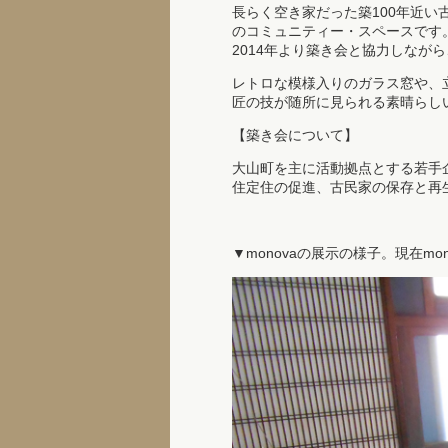
長らく空き家だった築100年近い
のコミュニティー・スペースです
2014年より築き会と協力しな
レトロな模様入りのガラス窓や、
匠の技が随所に見られる素晴らし
【築き会について】
大山町を主に活動拠点とする若手企
住定住の促進、古民家の保存と再
▼monovaの展示の様子。現在m