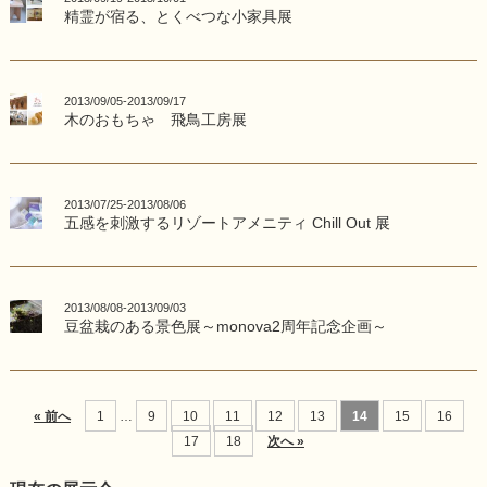
精霊が宿る、とくべつな小家具展
2013/09/05-2013/09/17
木のおもちゃ 飛鳥工房展
2013/07/25-2013/08/06
五感を刺激するリゾートアメニティ Chill Out 展
2013/08/08-2013/09/03
豆盆栽のある景色展～monova2周年記念企画～
« 前へ
1
…
9
10
11
12
13
14
15
16
17
18
次へ »