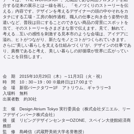
介する従来の展示とは一線を画し、「モノづくりのストーリーを伝
える」内容です。デザインを考えるデザイナーの頭の中やそれをカ
タチにする工場・工房の制作過程、職人の仕事と向き合う姿勢や息
遣いなど、普段は目にすることのできない商品の背景にスポットを
当て、そのストーリーをさまざまな形で伝えます。見て、触れて、
考える…互いの感性を刺激する見本市のような会場は、アイデアに
溢れ、ヒトがつながり、新たなモノとコトがつくられていきます。
さらに“美しい暮らしを支える仕組みづくり”が、デザインの仕事であ
り、責務であると考え、美しい暮らしの好循環が世界に広がってい
くことを目指します。
会 期 2015年10月29日（木）～11月3日（火・祝）
時 間 10：30～19：00 ※最終日は17:00まで
会 場 新宿パークタワー1F アトリウム、ギャラリー3
入場料 無料
出展者数 約30社
主 催 Design Atrium Tokyo 実行委員会（株式会社ダニエル、リー
フデザインパーク株式会社）
後 援 リビングデザインセンターOZONE、スペイン大使館経済商
務部
監 修 島崎信（武蔵野美術大学名誉教授）