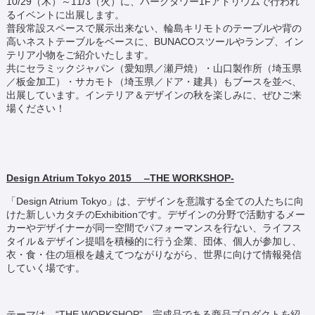
10/29（木）～11/3（火）に、パークタワー1Fアトリウムで行われ
るイベントに出展します。
普段常設スペースで展示出来ない、輪島キリモトのテーブルや背の
高いネストテーブルをベースに、BUNACOスツールやランプ、イン
テリア小物をご紹介いたします。
共にセラミックジャパン（愛知県／瀬戸焼）・山口製作所（埼玉県
／板金加工）・サカモト（埼玉県／ドア・建具）もブースを並べ、
出展しています。インテリア＆デザインの秋を楽しみに、ぜひご来
場ください！
Design Atrium Tokyo 2015 ‒THE WORKSHOP-
「Design Atrium Tokyo」は、デザインを意識する全ての人たちに向
けた新しいカタチのExhibitionです。デザインの分野で活動するメー
カーやデザイナーが同一空間でパフォーマンスを行ない、ライフス
タイル＆デザイン提唱を積極的に行う企業、団体、個人が参加し、
衣・食・住の垣根を越えてつながりながら、世界に向けて情報発信
していく場です。
テーマは、“THE WORKSHOP”。完成品である商品プロダクトを紹