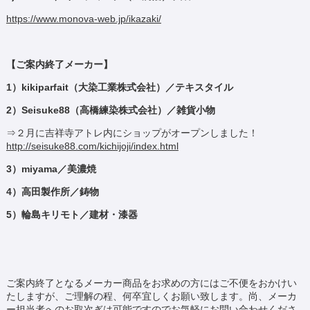
https://www.monova-web.jp/ikazaki/
【ご案内終了メーカー】
1）kikiparfait（大染工業株式会社）／テキスタイル
2）Seisuke88（高橋練染株式会社）／雑貨小物
⇒２月に吉祥寺アトレ内にショップがオープンしました！
http://seisuke88.com/kichijoji/index.html
3）miyama／美濃焼
4）高田製作所／鋳物
5）輪島キリモト／建材・漆器
ご案内終了となるメーカー商品をお求めの方にはご不便をおかけい
たしますが、ご理解の程、何卒宜しくお願い致します。尚、メーカ
ー担当者へのお取次ぎは可能ですのでお気軽にお問い合わせくださ