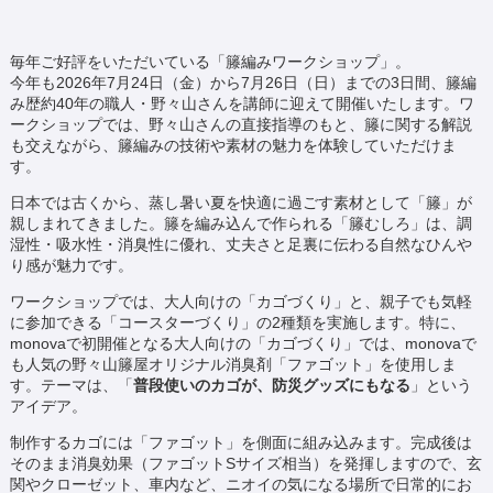
毎年ご好評をいただいている「籐編みワークショップ」。
今年も2026年7月24日（金）から7月26日（日）までの3日間、籐編
み歴約40年の職人・野々山さんを講師に迎えて開催いたします。ワ
ークショップでは、野々山さんの直接指導のもと、籐に関する解説
も交えながら、籐編みの技術や素材の魅力を体験していただけま
す。
日本では古くから、蒸し暑い夏を快適に過ごす素材として「籐」が
親しまれてきました。籐を編み込んで作られる「籐むしろ」は、調
湿性・吸水性・消臭性に優れ、丈夫さと足裏に伝わる自然なひんや
り感が魅力です。
ワークショップでは、大人向けの「カゴづくり」と、親子でも気軽
に参加できる「コースターづくり」の2種類を実施します。特に、
monovaで初開催となる大人向けの「カゴづくり」では、monovaで
も人気の野々山籐屋オリジナル消臭剤「ファゴット」を使用しま
す。テーマは、「
普段使いのカゴが、防災グッズにもなる
」という
アイデア。
制作するカゴには「ファゴット」を側面に組み込みます。完成後は
そのまま消臭効果（ファゴットSサイズ相当）を発揮しますので、玄
関やクローゼット、車内など、ニオイの気になる場所で日常的にお