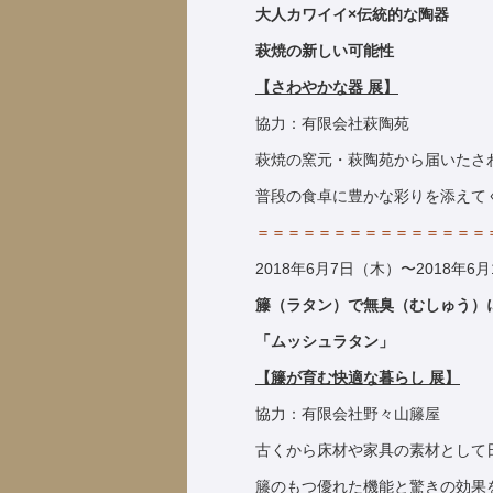
大人カワイイ×伝統的な陶器
萩焼の新しい可能性
【さわやかな器 展】
協力：有限会社萩陶苑
萩焼の窯元・萩陶苑から届いたさ
普段の食卓に豊かな彩りを添えて
＝＝＝＝＝＝＝＝＝＝＝＝＝＝＝
2018年6月7日（木）〜2018年6
籐（ラタン）で無臭（むしゅう）
「ムッシュラタン」
【籐が育む快適な暮らし 展】
協力：有限会社野々山籐屋
古くから床材や家具の素材として
籐のもつ優れた機能と驚きの効果