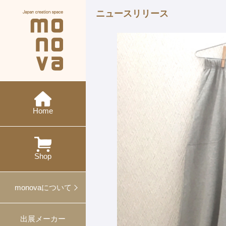
ニュースリリース
現在の展示会
メーカー紹介
monovaとは
ニュース
今後の展示会
概要・沿革
イベント
特集
ワークショップ
Home
過去の展示会
出展
対談
プレスリリース
プロデュース事例
Shop
ギフト・ノベルティ
monovaについて
出展メーカー