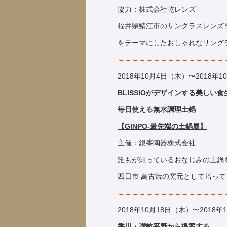
協力：株式会社乾レンズ
福井県鯖江市のサングラスレンズ
をテーマにしたおしゃれなサング
＝＝＝＝＝＝＝＝＝＝＝＝＝＝＝
2018年10月4日（木）〜2018年1
BLISSIOがデザインする美しい食
毎日使える無水調理土鍋
【GINPO-最先端の土鍋
展
】
主催：銀峯陶器株式会社
誰もが知っているおなじみの土鍋を
四日市 萬古焼の窯元として培っ
＝＝＝＝＝＝＝＝＝＝＝＝＝＝＝
2018年10月18日（木）〜2018年
香川・讃岐平野から提案する