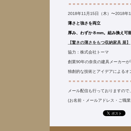
＝＝＝＝＝＝＝＝＝＝＝＝＝＝＝
2018年11月15日（木）〜2018年
薄さと強さを
両立
厚み、わずか８
mm
。
組み換え
可
【
驚きの薄さをもつ収納
家具 展
】
協力：株式会社トーマ
創業90年の奈良の建具メーカー
独創的な技術とアイデアによるオ
＝＝＝＝＝＝＝＝＝＝＝＝＝＝＝
メール配信も行っておりますので、情報
(お名前・メールアドレス・ご職