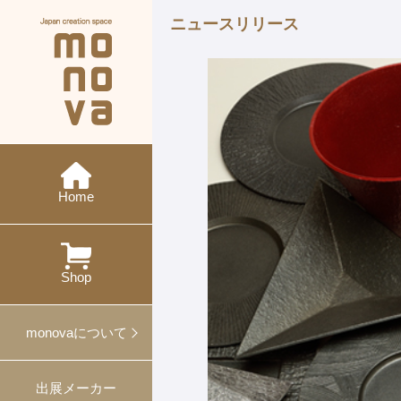
ニュースリリース
現在の展示会
メーカー紹介
monovaとは
ニュース
今後の展示会
概要・沿革
イベント
特集
ワークショップ
Home
過去の展示会
出展
対談
プレスリリース
プロデュース事例
Shop
ギフト・ノベルティ
monovaについて
出展メーカー