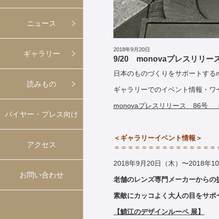
ニュース
2018年9月20日
ギャラリー
9/20 monovaプレスリリー
日本のものづくりをサポートするm
読みもの
ギャラリーでのイベント情報・ワ
monovaプレスリリース 86号 
バイヤー・プレス向け
＜ギャラリーイベント情報＞
アクセス
＝＝＝＝＝＝＝＝＝＝＝＝＝＝＝
2018年9月20日（木）〜2018年
お問い合わせ
老舗のレンズ専門メーカーからの
素敵にカッコよく大人の目をサポ
【
鯖江の
デザイン
ルーペ 展
】