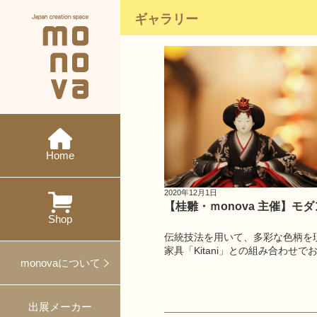
ギャラリー
現在の展示会
メーカー紹介
monovaとは
ニュース
今後の展示会
概要・沿革
イベント
特集
ワークショップ
Home
過去の展示会
出展
対談
プレスリリース
2020年12月1日
【桂雛・ｍonova 主催】
プロデュース事例
Shop
伝統技法を用いて、多彩な色柄を
家具「Kitani」との組み合わせ
ギフト・ノベルティ
monovaについて
出展メーカー