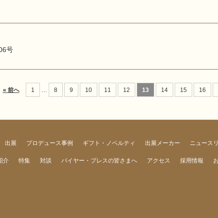
06号
« 前へ
1
…
8
9
10
11
12
13
14
15
16
出展
プロデュース事例
ギフト・ノベルティ
出展メーカー
ニュース
紹介
特集
対談
バイヤー・プレスの皆さまへ
アクセス
採用情報