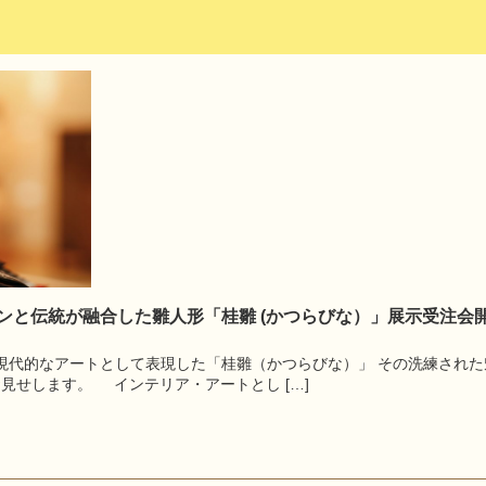
モダンと伝統が融合した雛人形「桂雛 (かつらびな）」展示受注会
現代的なアートとして表現した「桂雛（かつらびな）」 その洗練された
でお見せします。 インテリア・アートとし […]