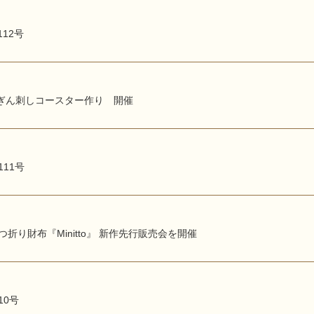
112号
ぎん刺しコースター作り 開催
111号
つ折り財布『Minitto』 新作先行販売会を開催
10号