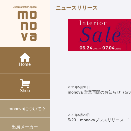
ニュースリリース
現在の展示会
メーカー紹介
monovaとは
ニュース
今後の展示会
概要・沿革
イベント
特集
ワークショップ
Home
過去の展示会
出展
対談
プレスリリース
2021年5月31日
プロデュース事例
Shop
monova 営業再開のお知らせ（5/
ギフト・ノベルティ
monovaについて
2021年5月20日
5/20 monovaプレスリリース 1
出展メーカー