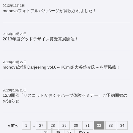
2013年11月1日
monovaフォトアルバムページが開設されました！
2013年10月29日
2013年度グッドデザイン賞受賞展開催！
2013年10月27日
monova対談 Darjeeling vol.6～KCmitF大谷啓介氏～を新掲載！
2013年10月20日
12/8開催「サスコットがおくるハーブ体験セミナー」ご予約開始の
お知らせ
« 前へ
1
…
27
28
29
30
31
32
33
34
35
36
37
次へ »