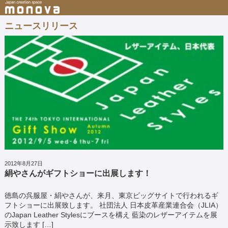
ニュースリリース
2012年8月27日
絹やさんがギフトショーに出展します！
徳島の呉服屋・絹やさんが、来月、東京ビッグサイトで行われるギ
フトショーに出展致します。 社団法人 日本皮革産業連合会（JLIA）
のJapan Leather Stylesにブースを構え 藍染のレザーアイテムを展
示致します […]