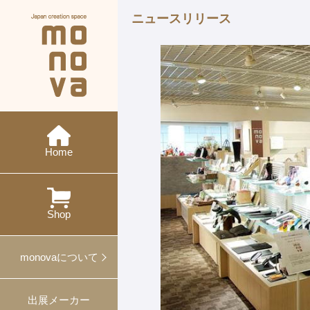
ニュースリリース
現在の展示会
メーカー紹介
monovaとは
ニュース
今後の展示会
概要・沿革
イベント
特集
ワークショップ
Home
過去の展示会
出展
対談
プレスリリース
プロデュース事例
Shop
ギフト・ノベルティ
monovaについて
出展メーカー