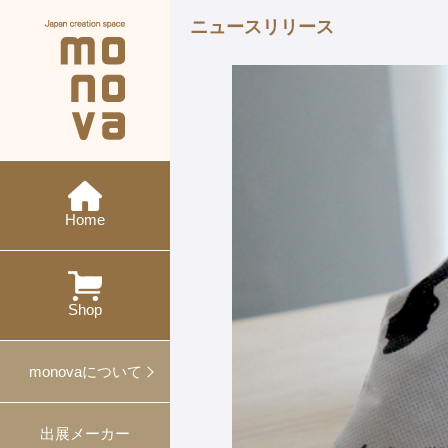
ニュースリリース
現在の展示会
メーカー紹介
monovaとは
ニュース
今後の展示会
概要・沿革
イベント
特集
ワークショップ
Home
過去の展示会
出展
対談
プレスリリース
プロデュース事例
Shop
ギフト・ノベルティ
monovaについて
出展メーカー