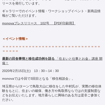
リースを発行しています。
ギャラリーでのイベント情報・ワークショップイベント・新商品情
報がご覧いただけます。
monovaプレスリリース 102号 【PDF印刷用】
＜イベント情報＞
＝＝＝＝＝＝＝＝＝＝＝＝＝＝＝＝＝＝＝＝＝＝＝＝＝＝＝＝＝＝
＝＝＝＝＝
最新の田舎事情と移住成功例を語る
「住まいと仕事とお金」講座 開
催！
2020年2月15日(土) 13：30～14：30
monovaでは今回で3回目となる「移住相談会」。
埼玉県からIターンで鳥取大山に移住をした中村氏が、実際の移住体
験をもとに、住まいの確保、働き方や鳥取県ならではの支援制度な
どをお伝えいたします。地方暮らしに興味のある方は是非ご参加く
ださい。