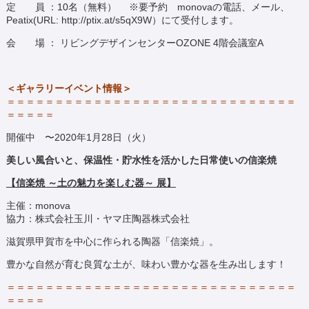
定 員 ：10名（無料） ※要予約 monovaの電話、メール、
Peatix(URL: http://ptix.at/s5qX9W）にて受付します。
会 場 ： リビングデザインセンターOZONE 4階会議室A
＜ギャラリーイベント情報＞
＝＝＝＝＝＝＝＝＝＝＝＝＝＝＝＝＝＝＝＝＝＝＝＝＝＝＝＝＝＝
＝＝＝＝＝
開催中 〜2020年1月28日（火）
美しい風合いと、
保温性・貯水性を活かした
日常使いの信楽焼
【信楽焼 ～土の魅力を楽しむ器～ 展】
主催：monova
協力：株式会社玉川・ヤマ庄陶器株式会社
滋賀県甲賀市を中心に作られる陶器「信楽焼」。
豊かな自然が育む良質な土が、味わい豊かな器を生み出します！
＝＝＝＝＝＝＝＝＝＝＝＝＝＝＝＝＝＝＝＝＝＝＝＝＝＝＝＝＝＝
＝＝＝＝