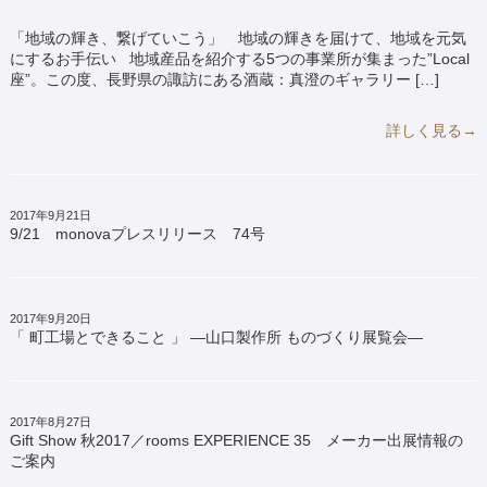
「地域の輝き、繋げていこう」 地域の輝きを届けて、地域を元気
にするお手伝い 地域産品を紹介する5つの事業所が集まった”Local
座”。この度、長野県の諏訪にある酒蔵：真澄のギャラリー […]
詳しく見る→
2017年9月21日
9/21 monovaプレスリリース 74号
2017年9月20日
「 町工場とできること 」 ―山口製作所 ものづくり展覧会―
2017年8月27日
Gift Show 秋2017／rooms EXPERIENCE 35 メーカー出展情報の
ご案内